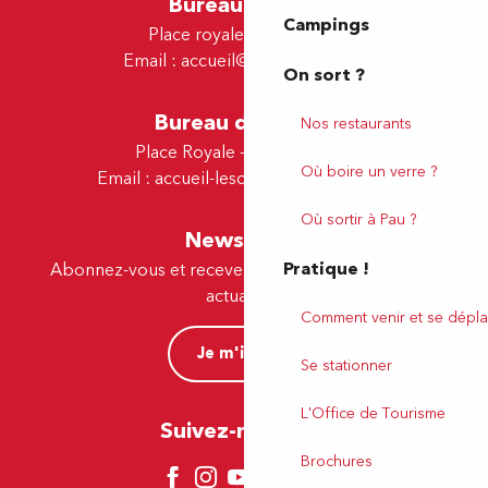
Bureau de Pau
Campings
Place royale - 64000 Pau
Email :
accueil@tourismepau.fr
On sort ?
Bureau de Lescar
Nos restaurants
Place Royale - 64230 Lescar
Où boire un verre ?
Email :
accueil-lescar@tourismepau.fr
Où sortir à Pau ?
Newsletter
Pratique !
Abonnez-vous et recevez par e-mail nos offres et
actualités.
Comment venir et se dépla
Je m'inscris
Se stationner
L'Office de Tourisme
Suivez-nous ici !
Brochures