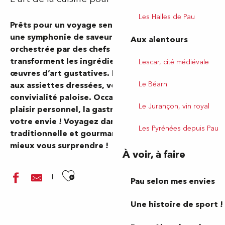
Les Halles de Pau
Prêts pour un voyage sensoriel ? Plongez dans
une symphonie de saveurs et de textures,
Aux alentours
orchestrée par des chefs talentueux qui
transforment les ingrédients locaux en véritables
Lescar, cité médiévale
œuvres d’art gustatives. De l’accueil chaleureux
Le Béarn
aux assiettes dressées, vous apprécierez la
convivialité paloise. Occasion spéciale ou petit
Le Jurançon, vin royal
plaisir personnel, la gastronomie se décline selon
votre envie ! Voyagez dans une cuisine
Les Pyrénées depuis Pau
traditionnelle et gourmande, revisitée pour
mieux vous surprendre !
À voir, à faire
Ajouter aux favoris
Pau selon mes envies
Une histoire de sport !