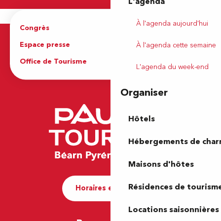
L'agenda
À l'agenda aujourd'hui
Congrès
Espace pro
Espace presse
Brochures
À l'agenda cette semaine
Office de Tourisme
L'agenda du week-end
Organiser
Hôtels
Hébergements de cha
Maisons d'hôtes
Résidences de tourism
Horaires et contact
Locations saisonnières