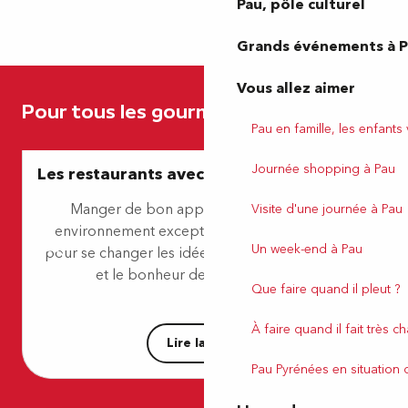
Pau, pôle culturel
Grands événements à 
Restaurant Paute
L'Esberit
Maison Ruffet
Vous allez aimer
Le Sud
Pour tous les gourmands
Flaveurs - Domaine Mont Riant
Pau en famille, les enfants
Mr et Mrs M
Café le Grand Prix - Hôtel Parc Beaumont MGallery by Sofit
Journée shopping à Pau
Les restaurants avec vue sur les Pyrénées
La Rumeur
Maynats
Manger de bon appétit en profitant d’un
Visite d'une journée à Pau
Jumo & Co
environnement exceptionnel, un moyen idéal
Arraditz
Un week-end à Pau
pour se changer les idées. Le plaisir des papilles
Les Pipelettes
et le bonheur des pupilles sont...
Que faire quand il pleut ?
À faire quand il fait très c
Lire la suite
Pau Pyrénées en situation