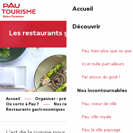
Aller
Accueil
au
contenu
principal
Découvrir
Les restaurants gastronomiques
Pau, bien plus que ce que
Ici et nulle part ailleurs
Par amour du goût !
Nos incontournables
Accueil
Organiser – préparer votre séjour
Pau, coeur de ville
Où sortir à Pau ?
Nos restaurants
Restaurants gastronomiques
Pau, ville royale
Pau, la ville paysage
L'art de la cuisine pour le plaisir des papilles