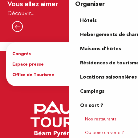
Organiser
Vous allez aimer
Nos incontournables
Découvir...
Hôtels
Lire la suite
Hébergements de cha
Maisons d'hôtes
Congrès
Espace pro
Résidences de tourism
Espace presse
Brochures
Office de Tourisme
Locations saisonnières
Campings
On sort ?
Nos restaurants
Où boire un verre ?