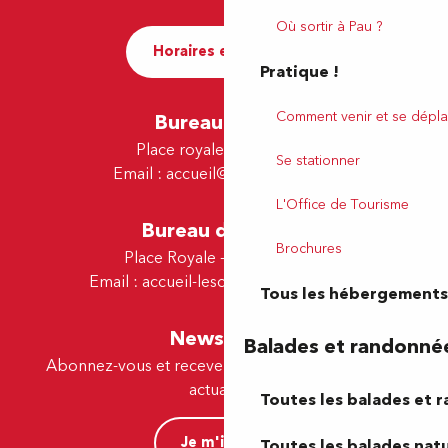
Où sortir à Pau ?
Horaires et contact
Pratique !
Comment venir et se dépla
Bureau de Pau
Place royale - 64000 Pau
Se stationner
Email :
accueil@tourismepau.fr
L'Office de Tourisme
Bureau de Lescar
Brochures
Place Royale - 64230 Lescar
Email :
accueil-lescar@tourismepau.fr
Tous les hébergements
Newsletter
Balades et randonné
Abonnez-vous et recevez par e-mail nos offres et
actualités.
Toutes les balades et 
Je m'inscris
Toutes les balades natu