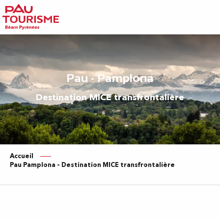
Aller
au
contenu
principal
Pau - Pamplona
Destination MICE transfrontalière
Accueil
Pau Pamplona – Destination MICE transfrontalière