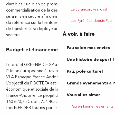
durables ; un plan de promotion, de marketing et de
Le Jurançon, vin royal
commercialisation de la destination GREENMICE2P
sera mis en œuvre afin d’en faire une destination MICE
Les Pyrénées depuis Pau
de référence sur le territoire ; et un hub d’innovation et
de transfert sera déployé au bénéfice de l’ensemble du
À voir, à faire
secteur.
Pau selon mes envies
Budget et financement
Une histoire de sport !
Le projet GREENMICE 2P a été cofinancé à 65% par
l’Union européenne à travers le programme Interreg
Pau, pôle culturel
VI-A Espagne-France-Andorre (POCTEFA 2021-2027).
L’objectif du POCTEFA est de renforcer l’intégration
Grands événements à 
économique et sociale de la zone frontalière Espagne-
Vous allez aimer
France-Andorre. Le projet dispose d’un budget de 1
160 620,75 € dont 754 403,39 € correspondent à des
Pau en famille, les enfants
fonds FEDER fournis par le programme POCTEFA.