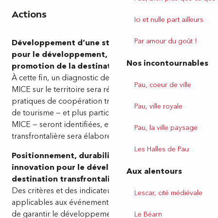
Actions
Ici et nulle part ailleurs
Par amour du goût !
Développement d’une stratégie transfrontalière
pour le développement, la durabilité et la
Nos incontournables
promotion de la destination GREENMICE 2P.
À cette fin, un diagnostic de l’état actuel du tourisme
Pau, coeur de ville
MICE sur le territoire sera réalisé, des bonnes
pratiques de coopération transfrontalière en matière
Pau, ville royale
de tourisme — et plus particulièrement de tourisme
MICE — seront identifiées, et une stratégie
Pau, la ville paysage
transfrontalière sera élaborée puis validée.
Les Halles de Pau
Positionnement, durabilité, promotion et
innovation pour le développement de la
Aux alentours
destination transfrontalière GREENMICE2P.
Des critères et des indicateurs de durabilité
Lescar, cité médiévale
applicables aux événements MICE seront définis afin
de garantir le développement d’événements MICE
Le Béarn