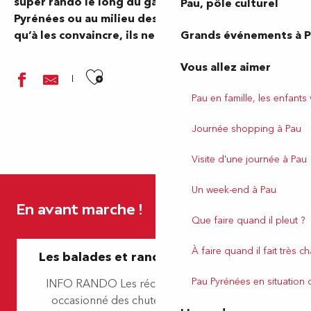
super rando le long du gave avec vue sur les
Pau, pôle culturel
Pyrénées ou au milieu des vignes… Il ne vous reste
Grands événements à 
qu’à les convaincre, ils ne le regretteront pas !
Vous allez aimer
Ajouter aux favoris
Pau en famille, les enfants
Journée shopping à Pau
Visite d'une journée à Pau
Pau, capitale royale (Balade urbaine)
Un week-end à Pau
Lescar - Cité et nature
En avant marche !
Balade à Roulette n°2 le lac des Carolins à Lescar
Que faire quand il pleut ?
Laroin - Les lacs de Laroin
Rontignon - Sentier des Crêtes
À faire quand il fait très c
Les balades et randos autour de l’eau
Balade à roulettes N°24 - Promenade au parc Beaumont à 
Uzein - Boucle des sept clochers
Pau Pyrénées en situation
INFO RANDO Les récentes intempéries ont
Lescar, capitale historique du Béarn
occasionné des chutes d’arbres et parfois
Beyrie-en-Béarn - Promenade autour de Beyrie