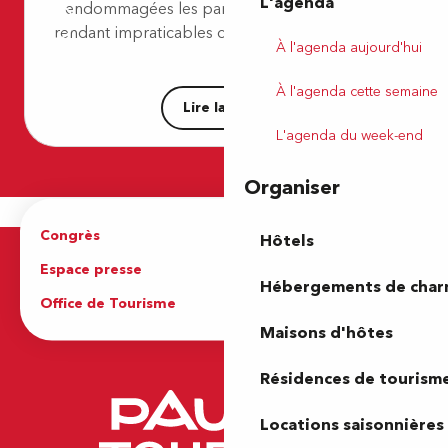
L'agenda
endommagées les parcours de randonnées,
Arbus - Le Cap D’Arrandes
Mazères-Lezons - Des Coteaux à la Saligue
rendant impraticables certains chemins. Nous...
À l'agenda aujourd'hui
Siros - Mémoire de Saligue
À l'agenda cette semaine
Lire la suite
L'agenda du week-end
Organiser
Congrès
Espace pro
Hôtels
Espace presse
Brochures
Hébergements de cha
Office de Tourisme
Maisons d'hôtes
Résidences de tourism
Locations saisonnières