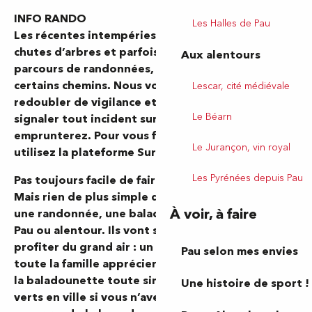
INFO RANDO
Les Halles de Pau
Les récentes intempéries ont occasionné des
chutes d’arbres et parfois endommagées les
Aux alentours
parcours de randonnées, rendant impraticables
certains chemins. Nous vous recommandons de
Lescar, cité médiévale
redoubler de vigilance et vous invitons à nous
Le Béarn
signaler tout incident sur les itinéraires que vous
emprunterez. Pour vous faciliter ces signalements,
Le Jurançon, vin royal
utilisez la plateforme Suricate !
Accéder à Suricate
Les Pyrénées depuis Pau
Pas toujours facile de faire bouger les enfants !
Mais rien de plus simple que de les emmener faire
À voir, à faire
une randonnée, une balade ou une promenade à
Pau ou alentour. Ils vont se défouler, courir et
profiter du grand air : un moment de liberté que
Pau selon mes envies
toute la famille appréciera ! Et rien ne manque de
la baladounette toute simple, autour des espaces
Une histoire de sport !
verts en ville si vous n’avez pas de voiture à la