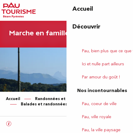
Aller
Accueil
au
contenu
principal
Découvrir
Marche en famille !
Pau, bien plus que ce que
Ici et nulle part ailleurs
Par amour du goût !
Nos incontournables
Accueil
Randonnées et balades à Pau et alentour
Pau, coeur de ville
Balades et randonnées en famille
Pau, ville royale
Pau, la ville paysage