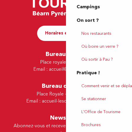
Campings
On sort ?
Horaires et contact
Nos restaurants
Où boire un verre ?
Bureau de Pau
Où sortir à Pau ?
Place royale - 64000 Pau
Email :
accueil@tourismepau.fr
Pratique !
Bureau de Lescar
Comment venir et se dépla
Place Royale - 64230 Lescar
Se stationner
Email :
accueil-lescar@tourismepau.fr
L'Office de Tourisme
Newsletter
Brochures
Abonnez-vous et recevez par e-mail nos offres et