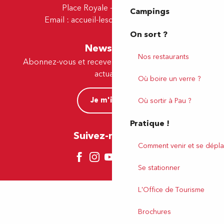
Place Royale - 64230 Lescar
Campings
Email :
accueil-lescar@tourismepau.fr
On sort ?
Newsletter
Nos restaurants
Abonnez-vous et recevez par e-mail nos offres et
actualités.
Où boire un verre ?
Je m'inscris
Où sortir à Pau ?
Pratique !
Suivez-nous ici !
Comment venir et se dépla
Se stationner
L'Office de Tourisme
Brochures