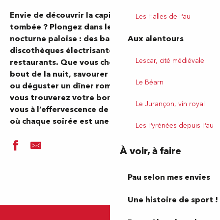
Envie de découvrir la capitale béarnaise à la nuit
Les Halles de Pau
tombée ? Plongez dans les lieux qui animent la vie
Aux alentours
nocturne paloise : des bars dansants aux
discothèques électrisantes, en passant par les
Lescar, cité médiévale
restaurants. Que vous cherchiez à danser jusqu’au
bout de la nuit, savourer des cocktails entre amis
Le Béarn
ou déguster un dîner romantique sous les étoiles,
vous trouverez votre bonheur à Pau ! Préparez-
Le Jurançon, vin royal
vous à l’effervescence de la vie nocturne paloise,
où chaque soirée est une promesse.
Les Pyrénées depuis Pau
À voir, à faire
Pau selon mes envies
Une histoire de sport !
Trampoline Park Jump Academy