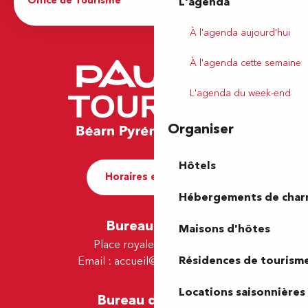
Office de Tourisme
L'agenda
À l'agenda aujourd'hui
À l'agenda cette semaine
L'agenda du week-end
Organiser
Hôtels
Horaires et contact
Hébergements de cha
Bureau de Pau
Maisons d'hôtes
Place royale - 64000 Pau
Résidences de tourism
Email :
accueil@tourismepau.fr
Locations saisonnières
Bureau de Lescar