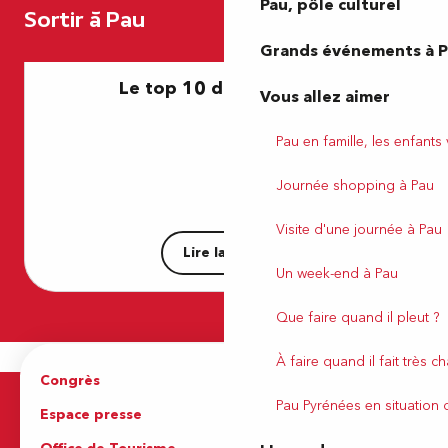
Brasserie Béarnaise
Pau, pôle culturel
Sortir à Pau
Discothèque Le Durango
L'Art Scène théâtre
Grands événements à 
Le Café Russe
Le top 10 de nos restos
Cabaret Navy Blue
Vous allez aimer
V and B
Boga Boga
Pau en famille, les enfants
Le Bakara
Au Grain de Raisin
Journée shopping à Pau
Cinéma d'art et d'essai Le Méliès
La Noche
Visite d'une journée à Pau
Lire la suite
Un week-end à Pau
Que faire quand il pleut ?
À faire quand il fait très c
Congrès
Espace pro
Pau Pyrénées en situation
Espace presse
Brochures