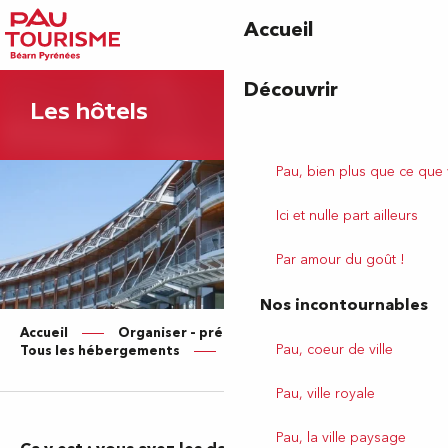
Aller
Accueil
au
contenu
principal
Découvrir
Les hôtels
Pau, bien plus que ce que
Ici et nulle part ailleurs
Par amour du goût !
Nos incontournables
Accueil
Organiser – préparer votre séjour
Pau, coeur de ville
Tous les hébergements
Hôtels
Pau, ville royale
Pau, la ville paysage