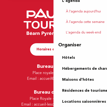
L'agenda
À l'agenda aujourd'hui
À l'agenda cette semaine
L'agenda du week-end
Organiser
Horaires et contact
Hôtels
Bureau de Pau
Hébergements de cha
Place royale - 64000 Pau
Email :
accueil@tourismepau.fr
Maisons d'hôtes
Résidences de tourism
Bureau de Lescar
Place Royale - 64230 Lescar
Locations saisonnières
Email :
accueil-lescar@tourismepau.fr