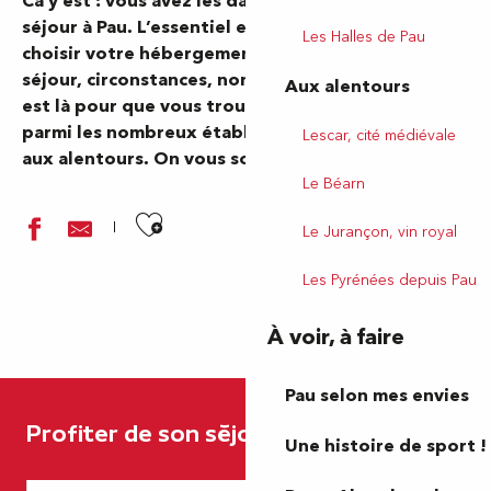
Ca y est : vous avez les dates de votre prochain
séjour à Pau. L’essentiel est maintenant de bien
Les Halles de Pau
choisir votre hébergement. Budget, durée du
séjour, circonstances, nombre de personnes, tout
Aux alentours
est là pour que vous trouviez l’hébergement idéal
parmi les nombreux établissements en ville, ou
Lescar, cité médiévale
aux alentours. On vous souhaite un bon séjour !
Le Béarn
Ajouter aux favoris
Le Jurançon, vin royal
Les Pyrénées depuis Pau
À voir, à faire
Hôtel Kyriad Prestige Pau Zénith Palais des Sports
Pau selon mes envies
Ibis Budget
Profiter de son séjour à Pau
Hôtel Ibis Budget Pau Est
Une histoire de sport !
Atlantic Hôtel
Hôtel Ibis Pau Centre