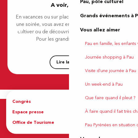
Pau, pôle culturel
A voir, à faire
Ostal Pau Université - Sure Hotel Collection by Best Wester
Hôtel de Gramont
Grands événements à 
En vacances ou sur place, pour un week-end où
Best Western Hôtel & SPA Pau Lescar Aéroport
une soirée, vous avez envie de bouger, de vous
Hôtel Villa Navarre
Vous allez aimer
cultiver ou de découvrir de nouvelles activités.
Hostellerie du Néez
Hôtel Le Carré d'As
Pour les grands et les petits,...
Pau en famille, les enfants
Hôtel Villa Montpensier
Journée shopping à Pau
Lire la suite
Visite d'une journée à Pau
Un week-end à Pau
Que faire quand il pleut ?
Congrès
Espace pro
À faire quand il fait très c
Espace presse
Brochures
Office de Tourisme
Pau Pyrénées en situation