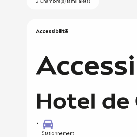
2 Chambre(s) familiale(s)
Offres de
Accessibilité
Accessibilité
Accessi
Hotel de
Stationnement