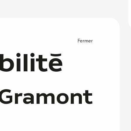
 prestations
Fermer
bilité
 Gramont