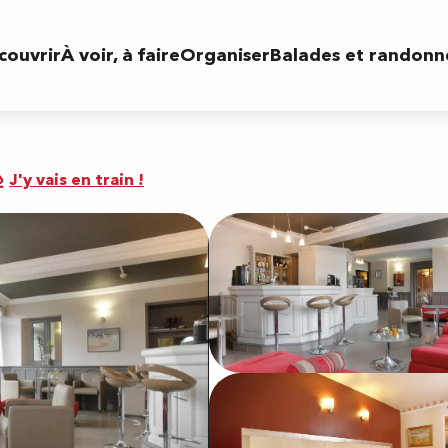
couvrir
À voir, à faire
Organiser
Balades et randonn
J'y vais en train !