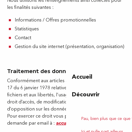
Nous utilisons les renseignements ainsi collectés pour
les finalités suivantes :
Informations / Offres promotionnelles
Statistiques
Contact
Gestion du site internet (présentation, organisation)
Traitement des données personnelles
Accueil
Conformément aux articles 38 et suivants de la loi n°78-
17 du 6 janvier 1978 relative à l’informatique, aux
Découvrir
fichiers et aux libertés, l’usager du service dispose d’un
droit d’accès, de modification, de rectification et
d’opposition sur les données qui le concernent.
Pour exercer ce droit vous pouvez envoyer votre
Pau, bien plus que ce que
demande par email à :
accueil@tourismepau.fr
Ici et nulle part ailleurs