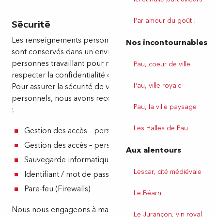
Par amour du goût !
Sécurité
Les renseignements personnels que nous collectons
Nos incontournables
sont conservés dans un environnement sécurisé. Les
personnes travaillant pour nous sont tenues de
Pau, coeur de ville
respecter la confidentialité de vos informations.
Pau, ville royale
Pour assurer la sécurité de vos renseignements
personnels, nous avons recours aux mesures suivantes
Pau, la ville paysage
:
Les Halles de Pau
Gestion des accès – personne autorisée
Gestion des accès – personne concernée
Aux alentours
Sauvegarde informatique
Lescar, cité médiévale
Identifiant / mot de passe
Pare-feu (Firewalls)
Le Béarn
Nous nous engageons à maintenir un haut degré de
Le Jurançon, vin royal