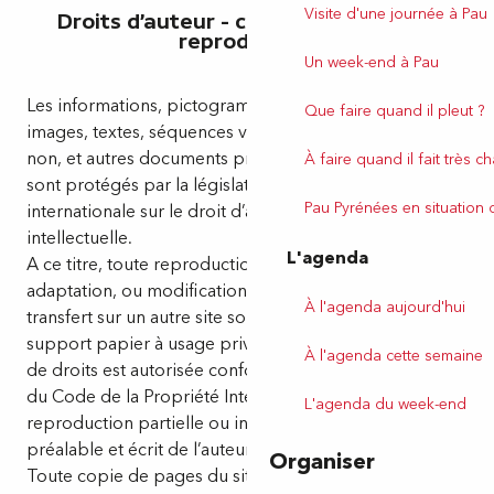
Visite d'une journée à Pau
Droits d’auteur – copyright – droit de
reproduction
Un week-end à Pau
Les informations, pictogrammes, photographies,
Que faire quand il pleut ?
images, textes, séquences vidéo, animées sonores ou
non, et autres documents présents sur le site internet
À faire quand il fait très c
sont protégés par la législation française et
Pau Pyrénées en situation
internationale sur le droit d’auteur et la propriété
intellectuelle.
L'agenda
A ce titre, toute reproduction, représentation,
adaptation, ou modification, partielle ou intégrale ou
À l'agenda aujourd'hui
transfert sur un autre site sont interdits. La copie sur
support papier à usage privé de ces différents objets
À l'agenda cette semaine
de droits est autorisée conformément à l’article L122-5
du Code de la Propriété Intellectuelle. Leur
L'agenda du week-end
reproduction partielle ou intégrale, sans l’accord
préalable et écrit de l’auteur, est strictement interdite.
Organiser
Toute copie de pages du site Internet doit avoir