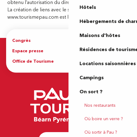
obtenu l’autorisation du directeur de la publication.
Hôtels
La création de liens avec le site internet
www.tourismepau.com est libre.
Hébergements de cha
Maisons d'hôtes
Congrès
Espace pro
Résidences de tourism
Espace presse
Brochures
Office de Tourisme
Locations saisonnières
Campings
On sort ?
Nos restaurants
Où boire un verre ?
Où sortir à Pau ?