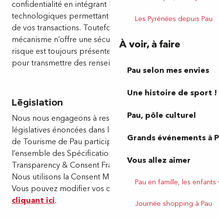
confidentialité en intégrant les dernières innovations
technologiques permettant d’assurer la confidentialité
Les Pyrénées depuis Pau
de vos transactions. Toutefois, comme aucun
mécanisme n’offre une sécurité maximale, une part de
À voir, à faire
risque est toujours présente lorsque l’on utilise internet
pour transmettre des renseignements personnels.
Pau selon mes envies
Une histoire de sport !
Législation
Pau, pôle culturel
Nous nous engageons à respecter les dispositions
législatives énoncées dans la déclaration CNIL. L’Office
Grands événements à 
de Tourisme de Pau participe et est conforme à
l’ensemble des Spécifications et Politiques du
Vous allez aimer
Transparency & Consent Framework de l’IAB Europe.
Nous utilisons la Consent Management Platform n°92.
Pau en famille, les enfants
Vous pouvez modifier vos choix à tout moment en
cliquant ici
.
Journée shopping à Pau