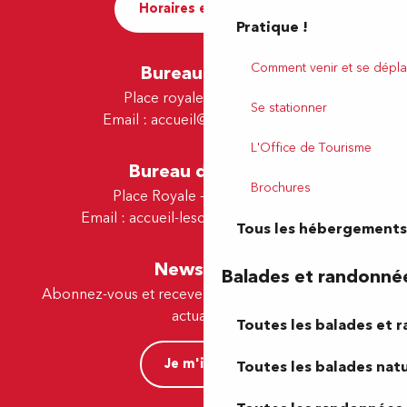
Horaires et contact
Pratique !
Comment venir et se dépla
Bureau de Pau
Place royale - 64000 Pau
Se stationner
Email :
accueil@tourismepau.fr
L'Office de Tourisme
Bureau de Lescar
Brochures
Place Royale - 64230 Lescar
Email :
accueil-lescar@tourismepau.fr
Tous les hébergements
Newsletter
Balades et randonné
Abonnez-vous et recevez par e-mail nos offres et
actualités.
Toutes les balades et 
Je m'inscris
Toutes les balades natu