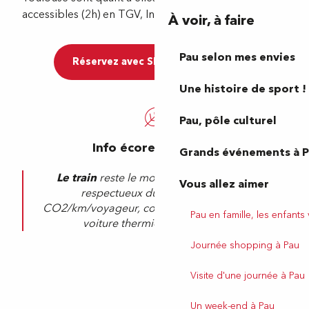
accessibles (2h) en TGV, Intercités et TER.
À voir, à faire
Pau selon mes envies
Réservez avec SNCF CONNECT
Une histoire de sport !
Pau, pôle culturel
Info écoresponsable
Grands événements à 
Le train
reste le mode de transport le plus
Vous allez aimer
respectueux du climat : 1,73g de
CO2/km/voyageur, contre plus de 100g pour la
Pau en famille, les enfants
voiture thermique par exemple.
Journée shopping à Pau
Visite d'une journée à Pau
Un week-end à Pau