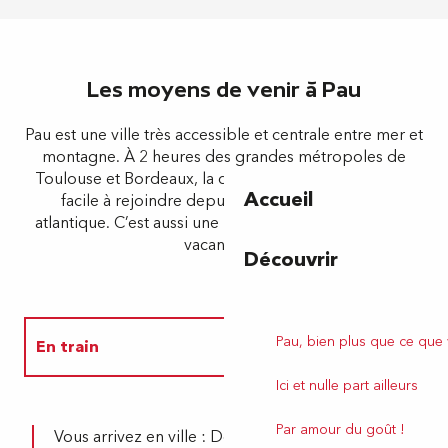
Les moyens de venir à Pau
Pau est une ville très accessible et centrale entre mer et
montagne. À 2 heures des grandes métropoles de
Toulouse et Bordeaux, la capitale béarnaise est aussi
Accueil
facile à rejoindre depuis l’Espagne ou la côte
atlantique. C’est aussi une belle halte sur la route des
vacances…
Découvrir
Pau, bien plus que ce que
En train
Ici et nulle part ailleurs
En voiture
Par amour du goût !
Vous arrivez en ville : Depuis la
gare SNCF
,