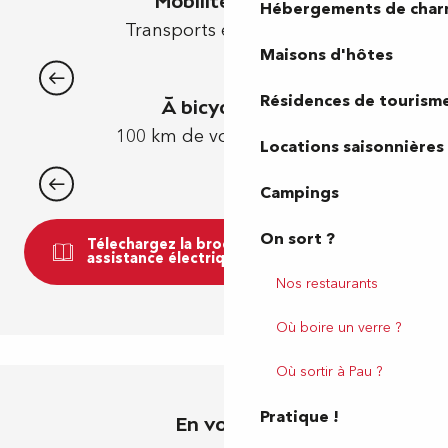
Mobilité douce
Hébergements de cha
Transports en commun
Maisons d'hôtes
Coxitis - la navette gratuite du centre-
ville de Pau
Résidences de tourism
À bicyclette…
100 km de voies cyclables
Locations saisonnières
Campings
Idécycle - Location de vélos
On sort ?
Télechargez la brochure sur les vélos à
assistance électriques IDEcycle
Nos restaurants
Où boire un verre ?
Où sortir à Pau ?
Pratique !
En voiture