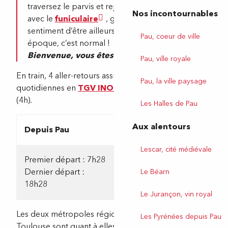
traversez le parvis et rejoignez le
centre-ville
En avion
Nos incontournables
avec le
funiculaire
, gratuit. Si vous avez le
sentiment d’être ailleurs voire à une autre
En bus / Covoiturage
Pau, coeur de ville
époque, c’est normal !
Bienvenue, vous êtes arrivés à Pau.
Pau, ville royale
À pied
En train, 4 aller-retours assurent les liaisons
Pau, la ville paysage
quotidiennes en
TGV INOUI
depuis et vers Paris
(4h).
Les Halles de Pau
Aux alentours
Depuis Pau
Depuis Paris
Lescar, cité médiévale
Premier départ : 7h28
Premier départ : 6h32
Dernier départ :
Dernier départ :
Le Béarn
18h28
18h09
Le Jurançon, vin royal
Les deux métropoles régionales de Bordeaux ou
Les Pyrénées depuis Pau
Toulouse sont quant à elles également rapidement