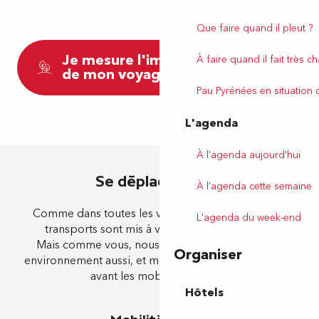
Que faire quand il pleut ?
Je mesure l'impact carbone
À faire quand il fait très c
de mon voyage
Pau Pyrénées en situation
L'agenda
À l'agenda aujourd'hui
Se déplacer à Pau
À l'agenda cette semaine
Comme dans toutes les villes, tous les moyens de
L'agenda du week-end
transports sont mis à votre disposition à Pau.
Mais comme vous, nous aimons préserver notre
Organiser
environnement aussi, et mettons particulièrement en
avant les mobilités douces.
Hôtels