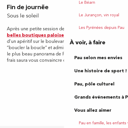
Le Béarn
Fin de journée
Sous le soleil
Le Jurançon, vin royal
Les Pyrénées depuis Pau
Après une petite session de
shopping dans les
belles boutiques paloises
, avant de partir, profitez
d’un apéritif sur le boulevard des Pyrénées pour
À voir, à faire
“boucler la boucle” et admirer le coucher de soleil sur
le plus beau panorama de Pau ! Un verre de Jurançon
Pau selon mes envies
frais saura vous convaincre de revenir…
Une histoire de sport !
Pau, pôle culturel
Grands événements à 
Vous allez aimer
Pau en famille, les enfants