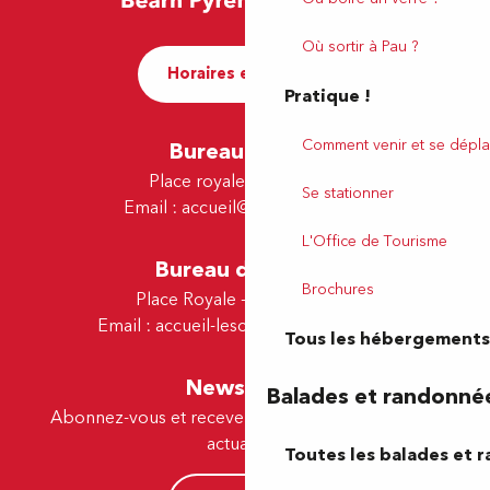
Où sortir à Pau ?
Horaires et contact
Pratique !
Comment venir et se dépla
Bureau de Pau
Place royale - 64000 Pau
Se stationner
Email :
accueil@tourismepau.fr
L'Office de Tourisme
Bureau de Lescar
Brochures
Place Royale - 64230 Lescar
Email :
accueil-lescar@tourismepau.fr
Tous les hébergements
Newsletter
Balades et randonné
Abonnez-vous et recevez par e-mail nos offres et
actualités.
Toutes les balades et 