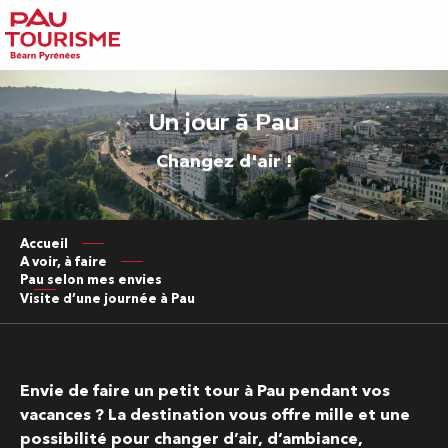
Aller
au
contenu
principal
Un jour à Pau
Changez d'air !
Accueil
A voir, à faire
Pau selon mes envies
Visite d’une journée à Pau
Envie de faire un petit tour à Pau pendant vos
vacances ? La destination vous offre mille et une
possibilité pour changer d’air, d’ambiance,