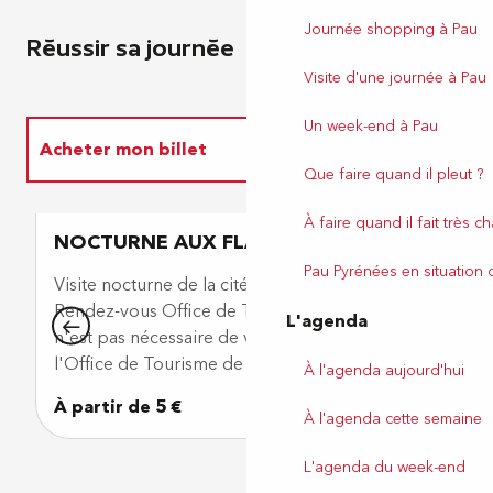
Journée shopping à Pau
Réussir sa journée
Visite d'une journée à Pau
Un week-end à Pau
Acheter mon billet
Que faire quand il pleut ?
Où manger ?
À faire quand il fait très c
NOCTURNE AUX FLAMBEAUX
P
Pau Pyrénées en situation
Prendre un verre
Visite nocturne de la cité médiévale de Lescar.
Vi
Rendez-vous Office de Tourisme de Lescar *Il
L'agenda
n'est pas nécessaire de venir éditer un billet à
l'Office de Tourisme de Pau...
À l'agenda aujourd'hui
à partir de
5
€
À l'agenda cette semaine
L'agenda du week-end