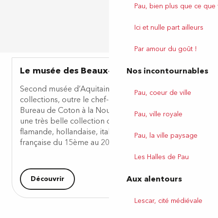
Pau, bien plus que ce que
Ici et nulle part ailleurs
Par amour du goût !
Le musée des Beaux-Arts
Nos incontournables
Second musée d’Aquitaine par la richesse de ses
Pau, coeur de ville
collections, outre le chef-d’œuvre de Degas « Le
Bureau de Coton à la Nouvelle-Orléans », il abrite
Pau, ville royale
une très belle collection de peintures des écoles
flamande, hollandaise, italienne, espagnole et
Pau, la ville paysage
française du 15ème au 20ème siècle.
Les Halles de Pau
Aux alentours
Découvrir
Lescar, cité médiévale