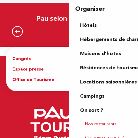
Organiser
Pau selon mon envie
Hôtels
Que faire quand il pleut ?
Hébergements de cha
Maisons d'hôtes
Congrès
Espace pro
Résidences de tourism
Espace presse
Brochures
Office de Tourisme
Locations saisonnières
Campings
On sort ?
Nos restaurants
Où boire un verre ?