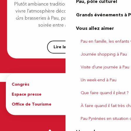
Pau, pôle culturel
Plutôt ambiance traditionnelle ou festive ? Venez
Jules et John
vivre l’atmosphère décontractée et chaleureuse
Starbucks Quartier Libre
Grands événements à 
des brasseries à Pau, parfaites pour passer une
Brasserie Indoor 64
Le Victoria 1856
soirée entre amis autour...
Vous allez aimer
Restaurant Basilic and Co
Pau en famille, les enfants
Lire la suite
Journée shopping à Pau
Visite d'une journée à Pau
Un week-end à Pau
Congrès
Espace pro
Que faire quand il pleut ?
Espace presse
Brochures
Office de Tourisme
À faire quand il fait très c
Pau Pyrénées en situation