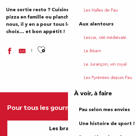
Une sortie resto ? Cuisine locale ou d’ailleurs,
Les Halles de Pau
pizza en famille ou planche entre amis… Chez
Aux alentours
nous, il y en a pour tous les goûts. Faites votre
choix… et bon appétit !
Lescar, cité médiévale
Ajouter aux favoris
Le Béarn
Le Jurançon, vin royal
Les Pyrénées depuis Pau
À voir, à faire
Taj Mahal
Snack Emmaüs
Pour tous les gourmands
Aïko
Pau selon mes envies
Chez Laguilhon
Maynats
Une histoire de sport !
Les brasseries
La Brasserie
Paddle Ground