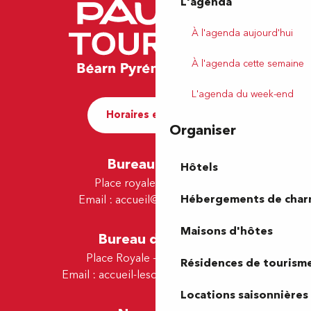
L'agenda
À l'agenda aujourd'hui
À l'agenda cette semaine
L'agenda du week-end
Horaires et contact
Organiser
Bureau de Pau
Hôtels
Place royale - 64000 Pau
Hébergements de cha
Email :
accueil@tourismepau.fr
Maisons d'hôtes
Bureau de Lescar
Place Royale - 64230 Lescar
Résidences de tourism
Email :
accueil-lescar@tourismepau.fr
Locations saisonnières