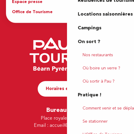
Résidences de tourism
Espace presse
Brochures
Office de Tourisme
Locations saisonnières
Campings
On sort ?
Nos restaurants
Où boire un verre ?
Où sortir à Pau ?
Horaires et contact
Pratique !
Comment venir et se dépla
Bureau de Pau
Place royale - 64000 Pau
Se stationner
Email :
accueil@tourismepau.fr