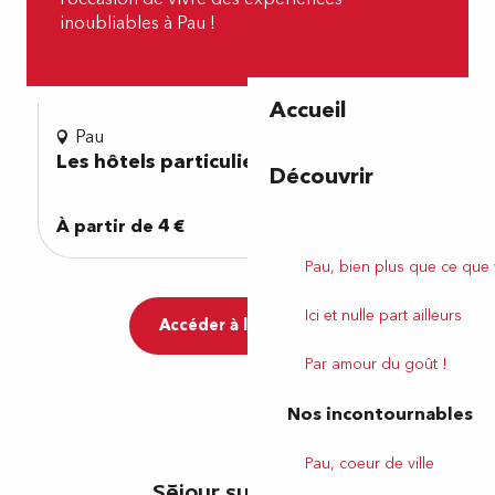
inoubliables à Pau !
Accueil
Pau
Les hôtels particuliers de la rue Joffre
Découvrir
à partir de
4
€
Pau, bien plus que ce que
Ici et nulle part ailleurs
Accéder à la boutique
Par amour du goût !
Nos incontournables
Pau, coeur de ville
Séjour sur mesure