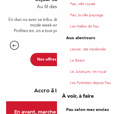
Pau, ville royale
Au fil des 4 saisons
Pau, la ville paysage
En duo ou avec sa tribu, de passage chez nous ou en
mode week-end en couple…
Les Halles de Pau
Profitez-en, on a tout prévu et on vous inspire !
Aux alentours
Week-end en amoureux
Heureux à Pau
Lescar, cité médiévale
Nos offres de séjours
Le Béarn
Le Jurançon, vin royal
Les Pyrénées depuis Pau
Accro à la rando ?
À voir, à faire
Pau selon mes envies
En avant, marche !