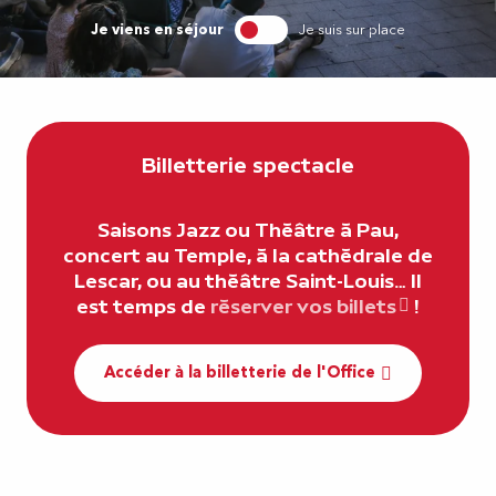
Je viens en séjour
Je suis sur place
Billetterie spectacle
Saisons Jazz ou Théâtre à Pau,
concert au Temple, à la cathédrale de
Lescar, ou au théâtre Saint-Louis… Il
est temps de
réserver vos billets
!
Accéder à la billetterie de l'Office