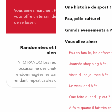
Une histoire de sport !
Vous aimez marcher : Pau et ses alentours
vous offre un terrain de jeux dont il est difficile
Pau, pôle culturel
de se lasser.
Grands événements à 
Vous allez aimer
Randonnées et balades à Pau et
alentour
Pau en famille, les enfants
INFO RANDO Les récentes intempéries ont
Journée shopping à Pau
occasionné des chutes d’arbres et parfois
endommagées les parcours de randonnées,
Visite d'une journée à Pau
rendant impraticables certains chemins. Nous...
Un week-end à Pau
Que faire quand il pleut ?
À faire quand il fait très c