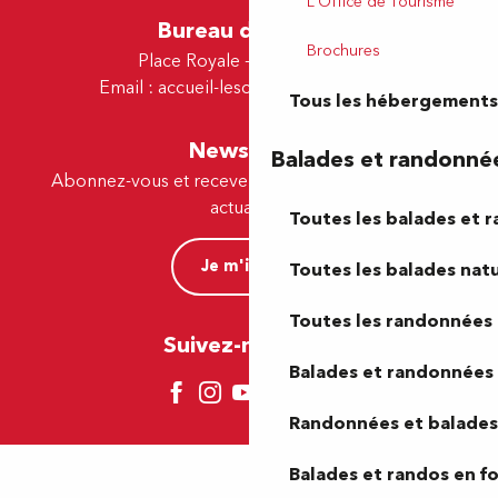
L'Office de Tourisme
Bureau de Lescar
Brochures
Place Royale - 64230 Lescar
Email :
accueil-lescar@tourismepau.fr
Tous les hébergements
Newsletter
Balades et randonné
Abonnez-vous et recevez par e-mail nos offres et
actualités.
Toutes les balades et 
Je m'inscris
Toutes les balades natu
Toutes les randonnées 
Suivez-nous ici !
Balades et randonnées 
Randonnées et balades 
Balades et randos en f