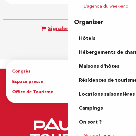
L'agenda du week-end
Organiser
Signaler une erreur
Hôtels
Hébergements de cha
Maisons d'hôtes
Congrès
Espace pro
Résidences de tourism
Espace presse
Brochures
Office de Tourisme
Locations saisonnières
Campings
On sort ?
Nos restaurants