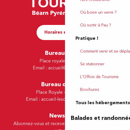
Où boire un verre ?
Où sortir à Pau ?
Horaires et contact
Pratique !
Comment venir et se dépla
Bureau de Pau
Place royale - 64000 Pau
Se stationner
Email :
accueil@tourismepau.fr
L'Office de Tourisme
Bureau de Lescar
Brochures
Place Royale - 64230 Lescar
Email :
accueil-lescar@tourismepau.fr
Tous les hébergements
Newsletter
Balades et randonné
Abonnez-vous et recevez par e-mail nos offres et