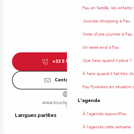
Pau en famille, les enfants
Journée shopping à Pau
Visite d'une journée à Pau
Un week-end à Pau
Que faire quand il pleut ?
+33 5 59 27 27
▒▒
À faire quand il fait très c
Contactez-nous
Pau Pyrénées en situation
L'agenda
www.tourismepau.com
À l'agenda aujourd'hui
Langues parlées
Langues parlées
À l'agenda cette semaine