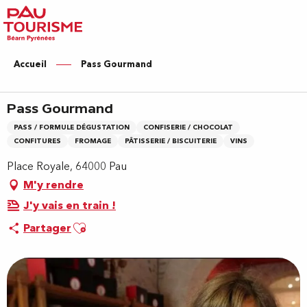
Aller
au
contenu
principal
Accueil
Pass Gourmand
Pass Gourmand
PASS / FORMULE DÉGUSTATION
CONFISERIE / CHOCOLAT
CONFITURES
FROMAGE
PÂTISSERIE / BISCUITERIE
VINS
Place Royale, 64000 Pau
M'y rendre
J'y vais en train !
Ajouter aux favoris
Partager