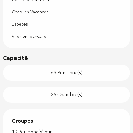
Chèques Vacances
Espèces
Virement bancaire
Capacité
68 Personne(s)
26 Chambre(s)
Groupes
Groupes
10 Personne(s) mini