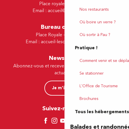
Place royale - 64000 Pau
Nos restaurants
Email :
accueil@tourismepau.fr
Où boire un verre ?
Bureau de Lescar
Place Royale - 64230 Lescar
Où sortir à Pau ?
Email :
accueil-lescar@tourismepau.fr
Pratique !
Newsletter
Comment venir et se dépla
Abonnez-vous et recevez par e-mail nos offres et
actualités.
Se stationner
L'Office de Tourisme
Je m'inscris
Brochures
Suivez-nous ici !
Tous les hébergements
Balades et randonné