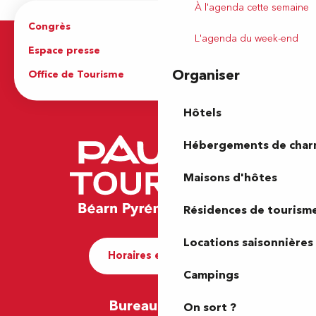
À l'agenda cette semaine
Congrès
Espace pro
L'agenda du week-end
Espace presse
Brochures
Organiser
Office de Tourisme
Hôtels
Hébergements de cha
Maisons d'hôtes
Résidences de tourism
Locations saisonnières
Horaires et contact
Campings
Bureau de Pau
On sort ?