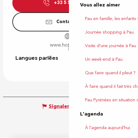
+33 5 59 40 64
▒▒
Vous allez aimer
Pau en famille, les enfants
Contactez-nous
Journée shopping à Pau
www.hotel-pau.fr
Visite d'une journée à Pau
Langues parlées
Langues parlées
Un week-end à Pau
Que faire quand il pleut ?
À faire quand il fait très c
Pau Pyrénées en situation
Signaler une erreur
L'agenda
À l'agenda aujourd'hui