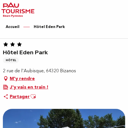
Aller
au
contenu
principal
Accueil
Hôtel Eden Park
Hôtel Eden Park
HÔTEL
2 rue de l'Aubisque, 64320 Bizanos
M'y rendre
J'y vais en train !
Ajouter aux favoris
Partager