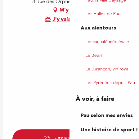
Pau, la ville paysage
8 Rue des Orphelines, 64000 Pau
M'y rendre
Les Halles de Pau
J'y vais en train !
Aux alentours
Lescar, cité médiévale
Le Béarn
Le Jurançon, vin royal
Les Pyrénées depuis Pau
À voir, à faire
Pau selon mes envies
Une histoire de sport !
+33 5 59 04 52
▒▒