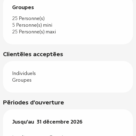
Groupes
Groupes
25 Personne(s)
5 Personne(s) mini
25 Personne(s) maxi
Clientèles acceptées
Individuels
Groupes
Périodes d'ouverture
Du
Jusqu'au
2 janvier 2026
31 décembre 2026
au
31 décembre 2026