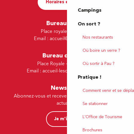
Horaires et contact
Campings
Bureau de Pau
On sort ?
Place royale - 64000 Pau
Nos restaurants
Email :
accueil@tourismepau.fr
Où boire un verre ?
Bureau de Lescar
Place Royale - 64230 Lescar
Où sortir à Pau ?
Email :
accueil-lescar@tourismepau.fr
Pratique !
Newsletter
Comment venir et se dépla
Abonnez-vous et recevez par e-mail nos offres et
actualités.
Se stationner
L'Office de Tourisme
Je m'inscris
Brochures