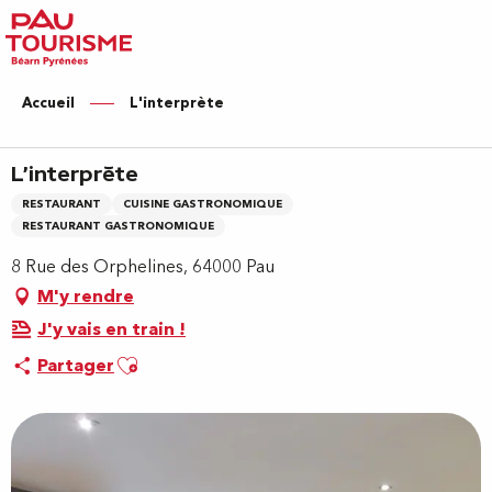
Aller
au
contenu
principal
Accueil
L'interprète
L'interprète
RESTAURANT
CUISINE GASTRONOMIQUE
RESTAURANT GASTRONOMIQUE
8 Rue des Orphelines, 64000 Pau
M'y rendre
J'y vais en train !
Ajouter aux favoris
Partager