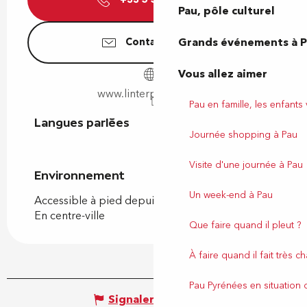
Pau, pôle culturel
Grands événements à 
Contactez-nous
Vous allez aimer
www.linterprete-pau.fr
Pau en famille, les enfants
Langues parlées
Langues parlées
Journée shopping à Pau
Visite d'une journée à Pau
Environnement
Environnement
Un week-end à Pau
Accessible à pied depuis l'OT
En centre-ville
Que faire quand il pleut ?
À faire quand il fait très c
Pau Pyrénées en situation
Signaler une erreur