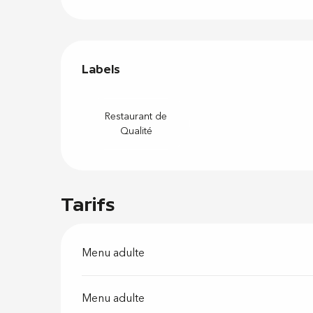
Offres de
Labels
Labels
Restaurant de
Qualité
Tarifs
Menu adulte
Menu adulte