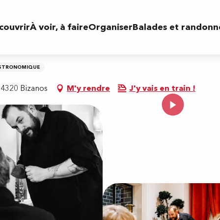
couvrir
À voir, à faire
Organiser
Balades et randonn
ASTRONOMIQUE
4320 Bizanos
M'y rendre
J'y vais en train !