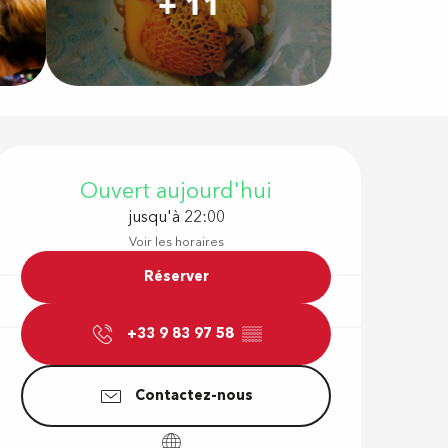
+ 11
Ouverture e
Ouvert aujourd'hui
jusqu'à 22:00
Voir les horaires
Réserver
+33 9 83 97 58
▒▒
Contactez-nous