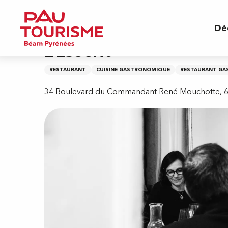
Aller
Accueil
L'Esberit
au
Dé
contenu
principal
L'Esberit
RESTAURANT
CUISINE GASTRONOMIQUE
RESTAURANT G
34 Boulevard du Commandant René Mouchotte, 6