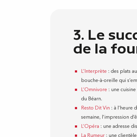
3. Le suc
de la fo
L’Interprète
: des plats a
bouche-à-oreille qui s’e
L’Omnivore
: une cuisine 
du Béarn.
Resto Dit Vin
: à l’heure 
semaine, l’impression d’êt
L’Opéra
: une adresse di
La Rumeur
: une clientèle