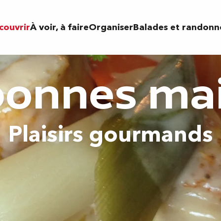
couvrir
À voir, à faire
Organiser
Balades et randonn
bonnes ma
Plaisirs gourmands