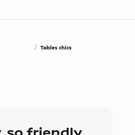
2
Tables chics
y, so friendly