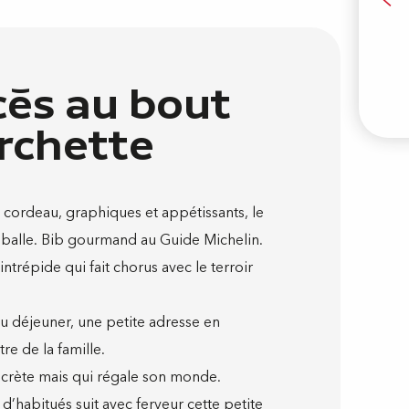
Visite
cès au bout
urchette
u cordeau, graphiques et appétissants, le
mballe. Bib gourmand au Guide Michelin.
intrépide qui fait chorus avec le terroir
du déjeuner, une petite adresse en
re de la famille.
scrète mais qui régale son monde.
 d’habitués suit avec ferveur cette petite