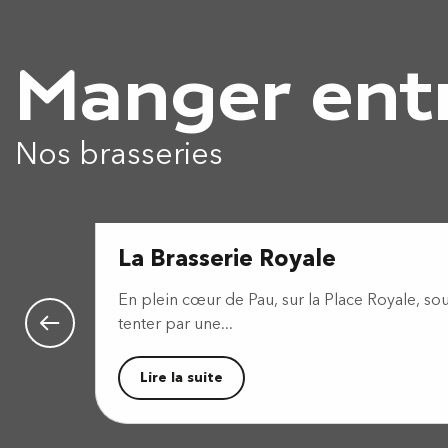
Manger ent
Nos brasseries
La Brasserie Royale
En plein cœur de Pau, sur la Place Royale, sous
tenter par une...
Lire la suite