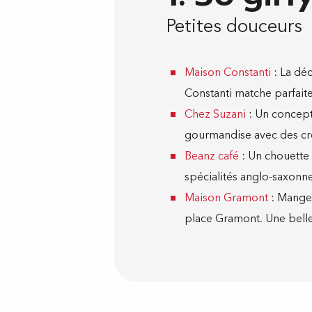
Petites douceurs
Maison Constanti
: La dé
Constanti matche parfaite
Chez Suzani
: Un concept-s
gourmandise avec des créa
Beanz café
: Un chouette 
spécialités anglo-saxonnes
Maison Gramont
: Manger
place Gramont. Une belle