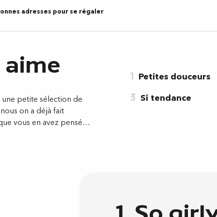
onnes adresses pour se régaler
n aime
1
Petites douceurs
3
Si tendance
ne petite sélection de
nous on a déjà fait
e que vous en avez pensé…
1. So girl