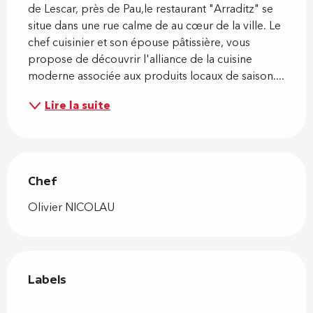
de Lescar, près de Pau,le restaurant "Arraditz" se 
situe dans une rue calme de au cœur de la ville. Le 
chef cuisinier et son épouse pâtissière, vous 
propose de découvrir l'alliance de la cuisine 
moderne associée aux produits locaux de saison....
Lire la suite
Chef
Chef
Olivier NICOLAU
Offres de prestations
Labels
Labels