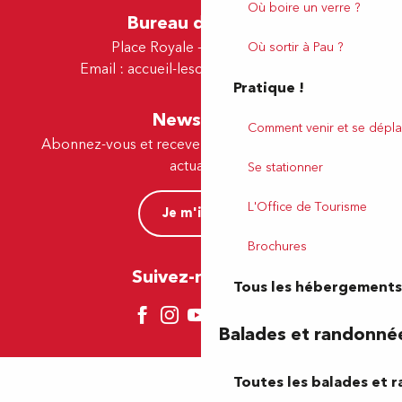
Où boire un verre ?
Bureau de Lescar
Place Royale - 64230 Lescar
Où sortir à Pau ?
Email :
accueil-lescar@tourismepau.fr
Pratique !
Newsletter
Comment venir et se dépla
Abonnez-vous et recevez par e-mail nos offres et
actualités.
Se stationner
L'Office de Tourisme
Je m'inscris
Brochures
Suivez-nous ici !
Tous les hébergements
Balades et randonné
Toutes les balades et 