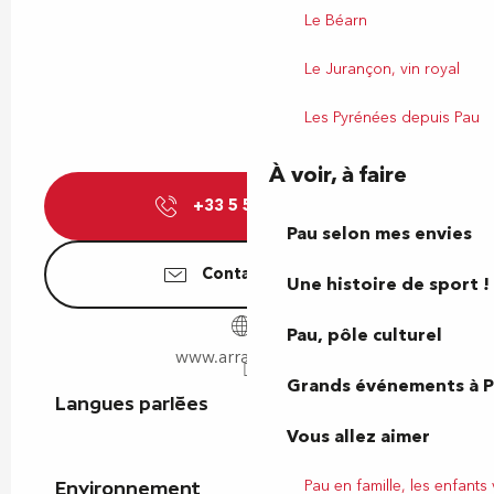
Le Béarn
Le Jurançon, vin royal
Les Pyrénées depuis Pau
À voir, à faire
+33 5 59 32 31
▒▒
Pau selon mes envies
Contactez-nous
Une histoire de sport !
Pau, pôle culturel
www.arraditz.com
Grands événements à 
Langues parlées
Langues parlées
Vous allez aimer
Pau en famille, les enfants
Environnement
Environnement