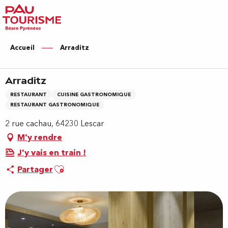
Aller
au
contenu
principal
Accueil
Arraditz
Arraditz
RESTAURANT
CUISINE GASTRONOMIQUE
RESTAURANT GASTRONOMIQUE
2 rue cachau, 64230 Lescar
M'y rendre
J'y vais en train !
Ajouter aux favoris
Partager