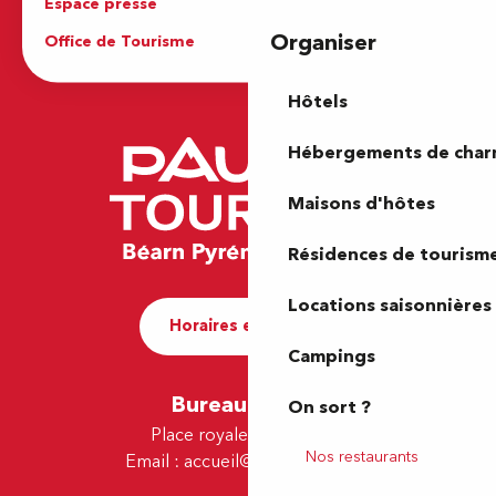
Espace presse
Brochures
Organiser
Office de Tourisme
Hôtels
Hébergements de cha
Maisons d'hôtes
Résidences de tourism
Locations saisonnières
Horaires et contact
Campings
Bureau de Pau
On sort ?
Place royale - 64000 Pau
Nos restaurants
Email :
accueil@tourismepau.fr