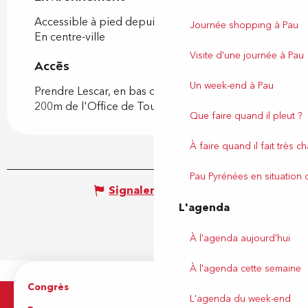
Accessible à pied depuis l'OT
Journée shopping à Pau
En centre-ville
Visite d'une journée à Pau
Accès
Accès
Un week-end à Pau
Prendre Lescar, en bas de la cité médiévale, à
200m de l'Office de Tourisme.
Que faire quand il pleut ?
À faire quand il fait très c
Pau Pyrénées en situation
Signaler une erreur
L'agenda
À l'agenda aujourd'hui
À l'agenda cette semaine
Congrès
Espace pro
L'agenda du week-end