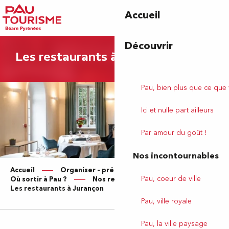
Aller
Accueil
au
contenu
principal
Découvrir
Les restaurants à Jurançon
Pau, bien plus que ce que
Ici et nulle part ailleurs
Par amour du goût !
Nos incontournables
Accueil
Organiser – préparer votre séjour
Pau, coeur de ville
Où sortir à Pau ?
Nos restaurants
Les restaurants à Jurançon
Pau, ville royale
Pau, la ville paysage