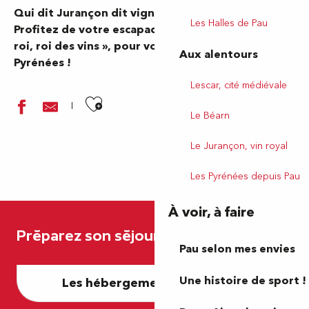
Qui dit Jurançon dit vignoble… mais pas que.
Les Halles de Pau
Profitez de votre escapade dans la ville au « Vin de
roi, roi des vins », pour vous régaler face aux
Aux alentours
Pyrénées !
Lescar, cité médiévale
Ajouter aux favoris
Le Béarn
Le Jurançon, vin royal
Les Pyrénées depuis Pau
OB3 - GAÏA
À voir, à faire
Le Castel du Pont d'Oly
Préparez son séjour
Flaveurs - Domaine Mont Riant
Pau selon mes envies
Le Rallye
Une histoire de sport !
Les hébergements à Jurançon