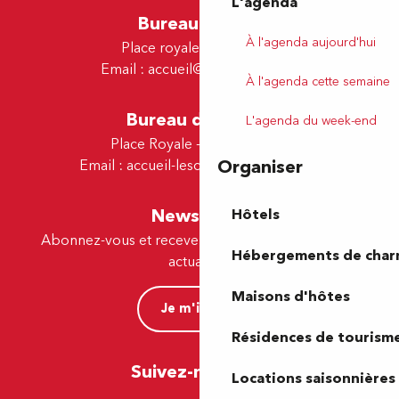
L'agenda
Bureau de Pau
À l'agenda aujourd'hui
Place royale - 64000 Pau
Email :
accueil@tourismepau.fr
À l'agenda cette semaine
Bureau de Lescar
L'agenda du week-end
Place Royale - 64230 Lescar
Organiser
Email :
accueil-lescar@tourismepau.fr
Newsletter
Hôtels
Abonnez-vous et recevez par e-mail nos offres et
Hébergements de cha
actualités.
Maisons d'hôtes
Je m'inscris
Résidences de tourism
Suivez-nous ici !
Locations saisonnières