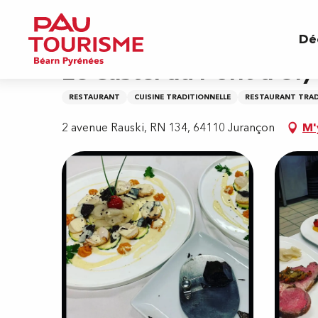
Aller
Accueil
Le Castel du Pont d'Oly
au
Dé
contenu
principal
Le Castel du Pont d'Oly
RESTAURANT
CUISINE TRADITIONNELLE
RESTAURANT TRAD
2 avenue Rauski, RN 134, 64110 Jurançon
M'