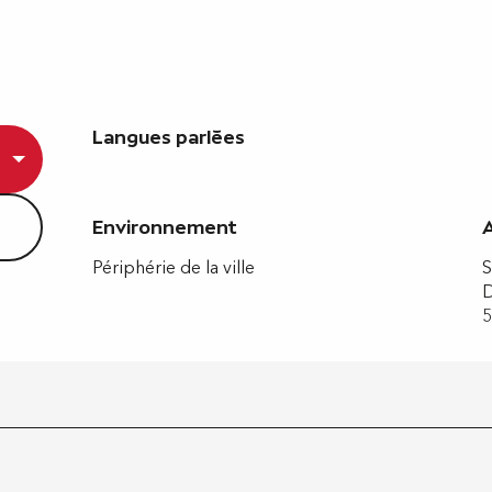
Langues parlées
Langues parlées
Environnement
Environnement
Périphérie de la ville
S
D
5