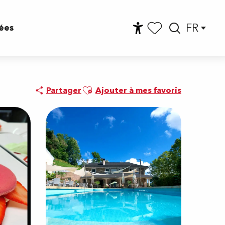
FR
ées
Accessibilité
Reche
Voir les favoris
Ajouter aux favoris
Partager
Ajouter à mes favoris