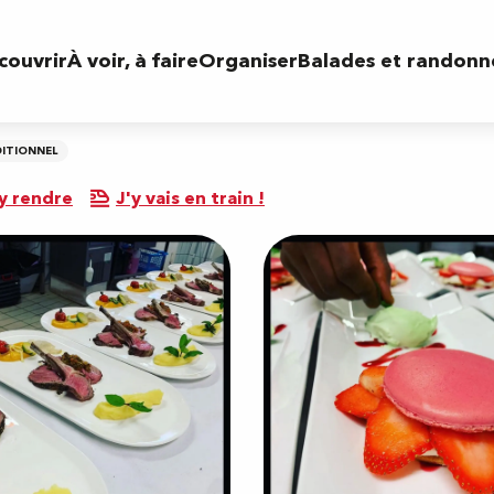
couvrir
À voir, à faire
Organiser
Balades et randonn
ITIONNEL
y rendre
J'y vais en train !