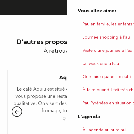
Vous allez aimer
Pau en famille, les enfants
Journée shopping à Pau
D'autres propositions végétales
À retrouver chez...
Visite d'une journée à Pau
Un week-end à Pau
Aquiu
Que faire quand il pleut ?
Le café Aquiu est situé en centre-ville de Pau. Il
À faire quand il fait très c
vous propose une restauration simple, locale et
qualitative. On y sert des planches de charcuterie,
Pau Pyrénées en situation
fromage, truite fumée...
L'agenda
Pau
À l'agenda aujourd'hui