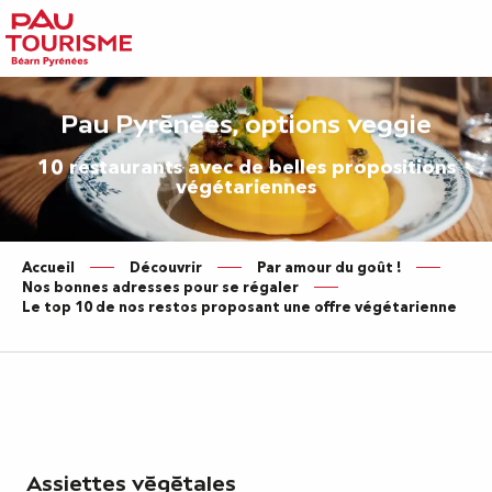
Aller
au
contenu
principal
Pau Pyrénées, options veggie
10 restaurants avec de belles propositions
végétariennes
Accueil
Découvrir
Par amour du goût !
Nos bonnes adresses pour se régaler
Le top 10 de nos restos proposant une offre végétarienne
Assiettes végétales