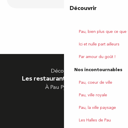
Découvrir
Pau, bien plus que ce que
Ici et nulle part ailleurs
Par amour du goût !
Nos incontournables
Découvrez
Les restaurants végétariens
Pau, coeur de ville
À Pau Pyrénées
Pau, ville royale
Pau, la ville paysage
Les Halles de Pau