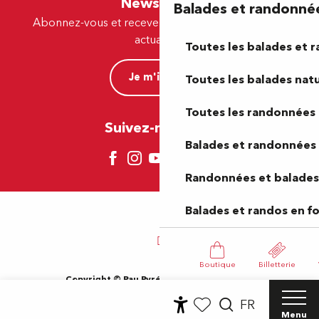
Newsletter
Balades et randonné
Abonnez-vous et recevez par e-mail nos offres et
actualités.
Toutes les balades et 
Je m'inscris
Toutes les balades natu
Toutes les randonnées 
Suivez-nous ici !
Balades et randonnées 
Randonnées et balades 
Balades et randos en f
Boutique
Billetterie
Copyright © Pau Pyrénées Tourisme 2024
Mentions légales
Plan du site
CGV
Gestion des cookies
FR
Accessibilité du site : Non-conforme
Menu