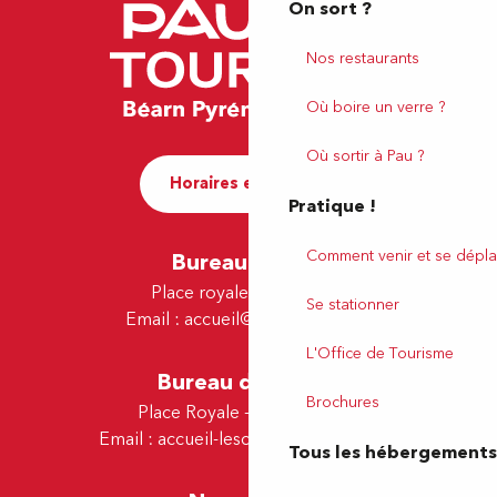
On sort ?
Nos restaurants
Où boire un verre ?
Où sortir à Pau ?
Horaires et contact
Pratique !
Comment venir et se dépla
Bureau de Pau
Place royale - 64000 Pau
Se stationner
Email :
accueil@tourismepau.fr
L'Office de Tourisme
Bureau de Lescar
Brochures
Place Royale - 64230 Lescar
Email :
accueil-lescar@tourismepau.fr
Tous les hébergements