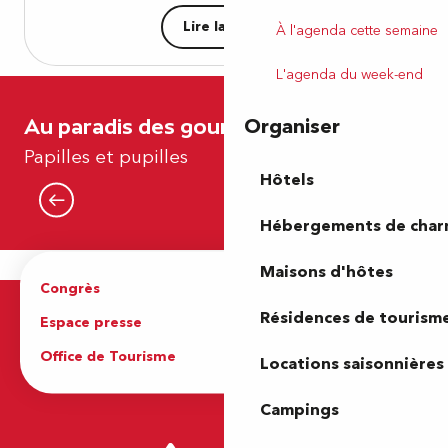
Lire la suite
À l'agenda cette semaine
L'agenda du week-end
Organiser
Au paradis des gourmands
Découvrir le vin en Jurançon
Papilles et pupilles
Hôtels
Lire la suite
Hébergements de cha
Maisons d'hôtes
Congrès
Espace pro
Résidences de tourism
Espace presse
Brochures
Office de Tourisme
Locations saisonnières
Campings