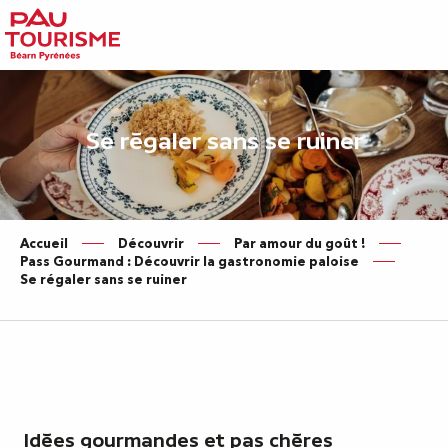
Aller
au
contenu
principal
Se régaler sans se ruiner
Accueil
Découvrir
Par amour du goût !
Pass Gourmand : Découvrir la gastronomie paloise
Se régaler sans se ruiner
Idées gourmandes et pas chères