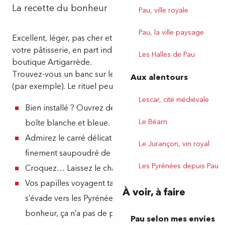
La recette du bonheur
Pau, ville royale
Pau, la ville paysage
Excellent, léger, pas cher et facile à emporter. Achetez
votre pâtisserie, en part individuelle, dans la jolie
Les Halles de Pau
boutique Artigarrède.
Trouvez-vous un banc sur le boulevard des Pyrénées
Aux alentours
(par exemple). Le rituel peut commencer :
Lescar, cité médiévale
Bien installé ? Ouvrez délicatement votre petite
Le Béarn
boîte blanche et bleue.
Admirez le carré délicat de pâte dorée et feuilletée,
Le Jurançon, vin royal
finement saupoudré de sucre glace.
Les Pyrénées depuis Pau
Croquez… Laissez le charme agir !
Vos papilles voyagent tandis que votre regard
À voir, à faire
s’évade vers les Pyrénées. Un pur moment de
bonheur, ça n’a pas de prix, surtout quand il est
Pau selon mes envies