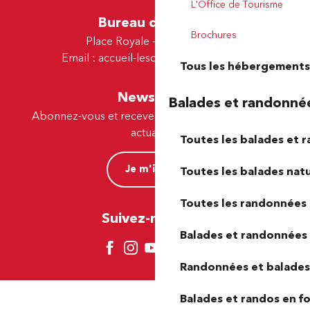
L'Office de Tourisme
Bureau de Lescar
Brochures
Place Royale - 64230 Lescar
Email :
accueil-lescar@tourismepau.fr
Tous les hébergements
Newsletter
Balades et randonné
Abonnez-vous et recevez par e-mail nos offres et
actualités.
Toutes les balades et 
Je m'inscris
Toutes les balades natu
Toutes les randonnées 
Suivez-nous ici !
Balades et randonnées 
Randonnées et balades 
Balades et randos en f