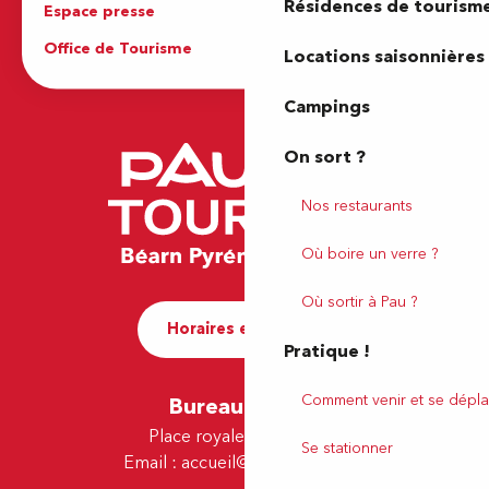
Résidences de tourism
Espace presse
Brochures
Office de Tourisme
Locations saisonnières
Campings
On sort ?
Nos restaurants
Où boire un verre ?
Où sortir à Pau ?
Horaires et contact
Pratique !
Comment venir et se dépla
Bureau de Pau
Place royale - 64000 Pau
Se stationner
Email :
accueil@tourismepau.fr