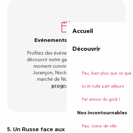
Accueil
Evénements gourmands
Découvrir
Profitez des événements palois pour
découvrir notre gastronomie dans un
moment convivial : Terrasse du
Jurançon, Nocturnes aux halles,
Pau, bien plus que ce que
marché de Noël… Suivez le
programme
!
Ici et nulle part ailleurs
Par amour du goût !
Nos incontournables
Pau, coeur de ville
5. Un Russe face aux Pyrénées