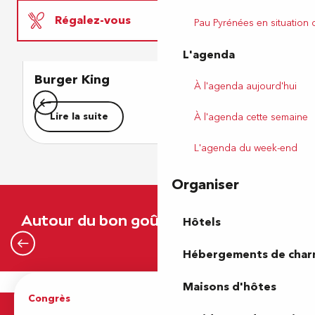
Régalez-vous
Pau Pyrénées en situation
L'agenda
Reposez-vous
Burger King
L
À l'agenda aujourd'hui
Amusez-vous
Lire la suite
À l'agenda cette semaine
L'agenda du week-end
Organiser
Le top 10 de nos restos
Autour du bon goût et du plaisir
Hôtels
Lire la suite
Hébergements de cha
Maisons d'hôtes
Congrès
Espace pro