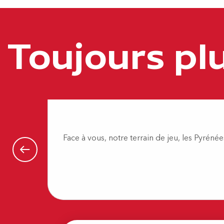
Un jour en montagne/aventure chlorophylle
Aire de jeux-Ader
Idécycle - Location de vélos - Station Mairie de Billère
Toujours pl
Idécycle - Location de vélos - Station Saragosse
City Stade
Idécycle - Location de vélos - Station Barthou Parc Beaumo
Idécycle - Location de vélos - Montgolfier Lons
Padle Factory
Idécycle - Location de vélos - Station guynemer jurançon
Aire de jeux - Lac des Carolins
City Stade
Idécycle - Location de vélos - Station Château Idron
Face à vous, notre terrain de jeu, les Pyrén