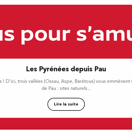
us pour s'am
nt
Les Pyrénées depuis Pau
ées ! D’ici, trois vallées (Ossau, Aspe, Barétous) vous emmènen
de Pau : sites naturels...
Lire la suite