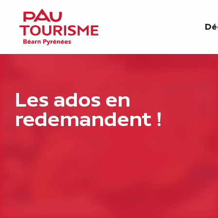
Aller
au
Dé
contenu
principal
Les ados en
redemandent !