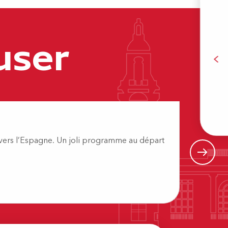
user
B
Visite
t vers l’Espagne. Un joli programme au départ
Si un t