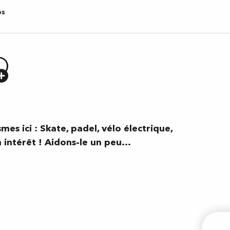
os
jouter aux
es ici : Skate, padel, vélo électrique,
n intérêt ! Aidons-le un peu…