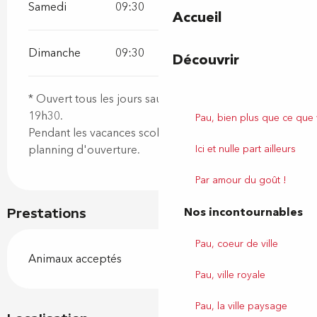
Samedi
09:30
19:30
Accueil
Dimanche
09:30
19:30
Découvrir
* Ouvert tous les jours sauf le lundi, de 9h30 à
19h30.
Pau, bien plus que ce que
Pendant les vacances scolaires, voir le site pour le
Ici et nulle part ailleurs
planning d'ouverture.
Par amour du goût !
Nos incontournables
Prestations
Pau, coeur de ville
Animaux acceptés
Pau, ville royale
Pau, la ville paysage