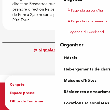
direction Bosdarros puis au village, à l'église
prendre direction Rébenacq jusqu'au chemin
À l'agenda aujourd'hui
de Prim à 2,5 km sur la gauche. Suivre panneaux
P'tit Tour.
À l'agenda cette semaine
L'agenda du week-end
Organiser
Signaler une erreur
Hôtels
Hébergements de cha
Maisons d'hôtes
Congrès
Espace pro
Résidences de tourism
Espace presse
Brochures
Office de Tourisme
Locations saisonnières