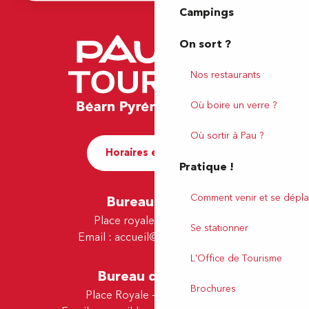
Campings
On sort ?
Nos restaurants
Où boire un verre ?
Où sortir à Pau ?
Horaires et contact
Pratique !
Comment venir et se dépla
Bureau de Pau
Place royale - 64000 Pau
Se stationner
Email :
accueil@tourismepau.fr
L'Office de Tourisme
Bureau de Lescar
Brochures
Place Royale - 64230 Lescar