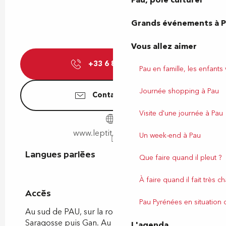
Pau, pôle culturel
Grands événements à 
Vous allez aimer
+33 6 85 51 77
▒▒
Pau en famille, les enfants
Journée shopping à Pau
Contactez-nous
Visite d'une journée à Pau
www.leptit.tour.free.fr
Un week-end à Pau
Langues parlées
Langues parlées
Que faire quand il pleut ?
À faire quand il fait très c
Accès
Accès
Pau Pyrénées en situation
Au sud de PAU, sur la rocade direction
Saragosse puis Gan. Au centre ville de Gan,
L'agenda