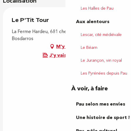
Localisation
Les Halles de Pau
Le P'Tit Tour
Aux alentours
La Ferme Hardeu, 681 chemin de Prim, 64290
Lescar, cité médiévale
Bosdarros
M'y rendre
Le Béarn
J'y vais en train !
Le Jurançon, vin royal
Les Pyrénées depuis Pau
À voir, à faire
Pau selon mes envies
Une histoire de sport !