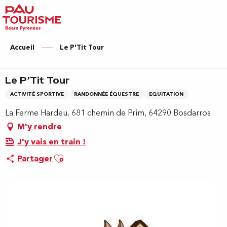
Aller
au
contenu
principal
Accueil
Le P'Tit Tour
Le P'Tit Tour
ACTIVITÉ SPORTIVE
RANDONNÉE ÉQUESTRE
EQUITATION
La Ferme Hardeu, 681 chemin de Prim, 64290 Bosdarros
M'y rendre
J'y vais en train !
Ajouter aux favoris
Partager