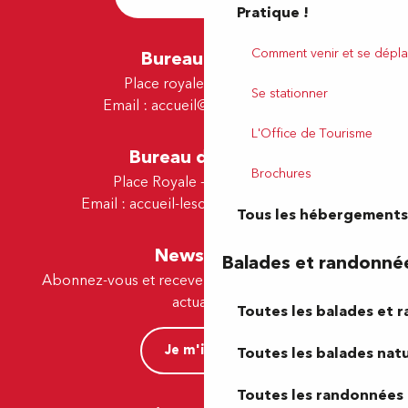
Pratique !
Comment venir et se dépla
Bureau de Pau
Place royale - 64000 Pau
Se stationner
Email :
accueil@tourismepau.fr
L'Office de Tourisme
Bureau de Lescar
Brochures
Place Royale - 64230 Lescar
Email :
accueil-lescar@tourismepau.fr
Tous les hébergements
Newsletter
Balades et randonné
Abonnez-vous et recevez par e-mail nos offres et
actualités.
Toutes les balades et 
Je m'inscris
Toutes les balades natu
Toutes les randonnées 