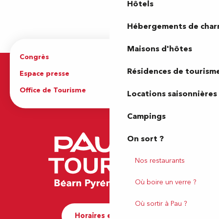
Hôtels
Hébergements de cha
Maisons d'hôtes
Congrès
Espace pro
Résidences de tourism
Espace presse
Brochures
Office de Tourisme
Locations saisonnières
Campings
On sort ?
Nos restaurants
Où boire un verre ?
Où sortir à Pau ?
Horaires et contact