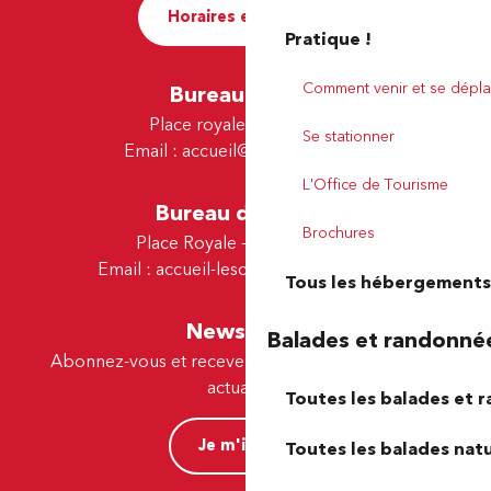
Horaires et contact
Pratique !
Comment venir et se dépla
Bureau de Pau
Place royale - 64000 Pau
Se stationner
Email :
accueil@tourismepau.fr
L'Office de Tourisme
Bureau de Lescar
Brochures
Place Royale - 64230 Lescar
Email :
accueil-lescar@tourismepau.fr
Tous les hébergements
Newsletter
Balades et randonné
Abonnez-vous et recevez par e-mail nos offres et
actualités.
Toutes les balades et 
Je m'inscris
Toutes les balades natu