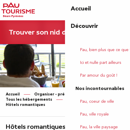
Aller
Accueil
au
contenu
principal
Découvrir
Trouver son nid d'amour
Pau, bien plus que ce que
Ici et nulle part ailleurs
Par amour du goût !
Nos incontournables
Accueil
Organiser – préparer votre séjour
Tous les hébergements
Hôtels
Pau, coeur de ville
Hôtels romantiques
Pau, ville royale
Ajouter aux favoris
Hôtels romantiques
Pau, la ville paysage