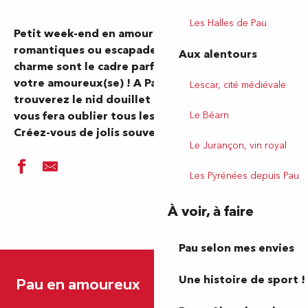
Les Halles de Pau
Petit week-end en amoureux, vacances
romantiques ou escapade d’une nuit, les hôtels de
Aux alentours
charme sont le cadre parfait pour faire plaisir à
votre amoureux(se) ! A Pau ou aux alentours, vous
Lescar, cité médiévale
trouverez le nid douillet pour un tête-à-tête qui
Le Béarn
vous fera oublier tous les tracas du quotidien.
Créez-vous de jolis souvenirs ensemble.
Le Jurançon, vin royal
Les Pyrénées depuis Pau
À voir, à faire
Pau selon mes envies
Hôtel Bristol
Hôtel Villa Navarre
Une histoire de sport !
Pau en amoureux
Hôtel Parc Beaumont Mgallery