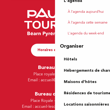
L'agenda
À l'agenda aujourd'hui
À l'agenda cette semaine
L'agenda du week-end
Organiser
Horaires et contact
Hôtels
Bureau de Pau
Hébergements de cha
Place royale - 64000 Pau
Email :
accueil@tourismepau.fr
Maisons d'hôtes
Résidences de tourism
Bureau de Lescar
Place Royale - 64230 Lescar
Locations saisonnières
Email :
accueil-lescar@tourismepau.fr