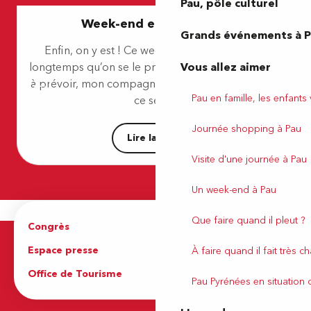
Pau, pôle culturel
Week-end en amoureux
Grands événements à 
Enfin, on y est ! Ce week-end à Pau, ça faisait
Vous allez aimer
longtemps qu’on se le promettait… Je n’ai rien eu
à prévoir, mon compagnon a tout préparé ! Donc
Pau en famille, les enfants
ce sera...
Journée shopping à Pau
Lire la suite
Visite d'une journée à Pau
Un week-end à Pau
Que faire quand il pleut ?
Congrès
Espace pro
Espace presse
Brochures
À faire quand il fait très c
Office de Tourisme
Pau Pyrénées en situation