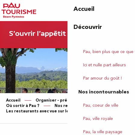
Aller
Accueil
au
contenu
principal
Découvrir
S'ouvrir l'appétit et la vue !
Pau, bien plus que ce que
Ici et nulle part ailleurs
Par amour du goût !
Nos incontournables
Accueil
Organiser – préparer votre séjour
Pau, coeur de ville
Où sortir à Pau ?
Nos restaurants
Les restaurants avec vue sur les Pyrénées
Pau, ville royale
Pau, la ville paysage