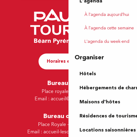
L'agenda
À l'agenda aujourd'hui
À l'agenda cette semaine
L'agenda du week-end
Organiser
Horaires et contact
Hôtels
Bureau de Pau
Hébergements de cha
Place royale - 64000 Pau
Email :
accueil@tourismepau.fr
Maisons d'hôtes
Bureau de Lescar
Résidences de tourism
Place Royale - 64230 Lescar
Locations saisonnières
Email :
accueil-lescar@tourismepau.fr