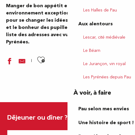
Manger de bon appétit en profitant d’un
Les Halles de Pau
environnement exceptionnel, un moyen idéal
pour se changer les idées. Le plaisir des papilles
Aux alentours
et le bonheur des pupilles sont réunis dans cette
liste des adresses avec vue sur la chaîne des
Lescar, cité médiévale
Pyrénées.
Le Béarn
Ajouter aux favoris
Le Jurançon, vin royal
Les Pyrénées depuis Pau
À voir, à faire
Pixel Art Café et Arcade
Pau selon mes envies
Le Vert Galant
Déjeuner ou dîner ?
Aux Délices de Marie
Une histoire de sport !
L'Aragon
Beanz café