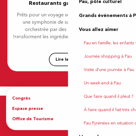
Pau, pôle culturel
Restaurants gastronomiques
Le Poulet à 3 Pattes
Le Boulevard
Prêts pour un voyage sensoriel ? Plongez dans
Grands événements à 
Le Boulevard des Glaces
une symphonie de saveurs et de textures,
Vous allez aimer
orchestrée par des chefs talentueux qui
transforment les ingrédients locaux en véritables...
Pau en famille, les enfants
Journée shopping à Pau
Lire la suite
Visite d'une journée à Pau
Un week-end à Pau
Que faire quand il pleut ?
Congrès
Espace pro
Espace presse
Brochures
À faire quand il fait très c
Office de Tourisme
Pau Pyrénées en situation