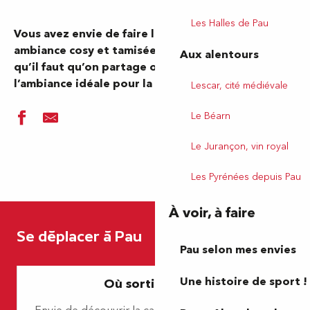
Les Halles de Pau
Vous avez envie de faire la fête, de trouver une
ambiance cosy et tamisée… Alors il y a endroits
Aux alentours
qu’il faut qu’on partage où vous trouverez
l’ambiance idéale pour la soirée de vos rêves !
Lescar, cité médiévale
Le Béarn
Le Jurançon, vin royal
Les Pyrénées depuis Pau
Le Comptoir O Petit Pau
À voir, à faire
Jam Pub
Se déplacer à Pau
Les Sardines
Pau selon mes envies
La P'tite Guinguette des Sardines
Maison Paon
Une histoire de sport !
Où sortir à Pau ?
The Galway
Le Bakara