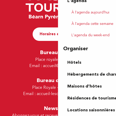
L'agenda
À l'agenda aujourd'hui
À l'agenda cette semaine
Horaires et contact
L'agenda du week-end
Organiser
Bureau de Pau
Place royale - 64000 Pau
Hôtels
Email :
accueil@tourismepau.fr
Hébergements de cha
Bureau de Lescar
Maisons d'hôtes
Place Royale - 64230 Lescar
Email :
accueil-lescar@tourismepau.fr
Résidences de tourism
Newsletter
Locations saisonnières
Abonnez-vous et recevez par e-mail nos offres et