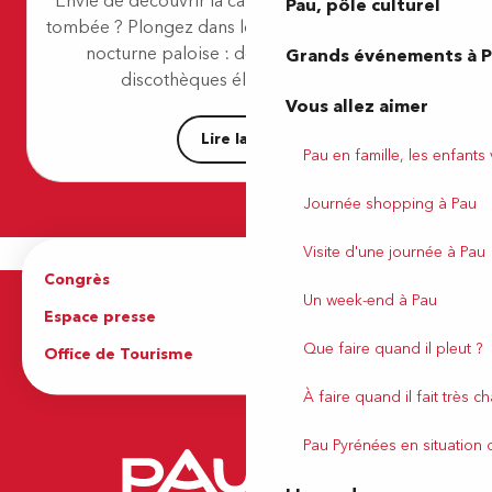
Envie de découvrir la capitale béarnaise à la nuit
Pau, pôle culturel
Durango Café
tombée ? Plongez dans les lieux qui animent la vie
Forge moderne - le barn's
nocturne paloise : des bars dansants aux
Grands événements à 
Chez Zezette
Oscar et Owen
discothèques électrisantes, en...
Le Baracuba
Vous allez aimer
Lire la suite
Pau en famille, les enfants
Journée shopping à Pau
Visite d'une journée à Pau
Congrès
Espace pro
Un week-end à Pau
Espace presse
Brochures
Que faire quand il pleut ?
Office de Tourisme
À faire quand il fait très c
Pau Pyrénées en situation