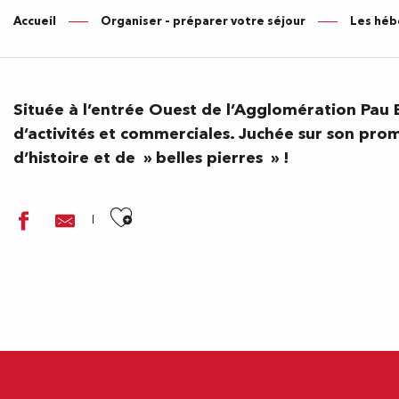
Accueil
Organiser – préparer votre séjour
Les héb
Située à l’entrée Ouest de l’Agglomération Pau B
d’activités et commerciales. Juchée sur son pro
d’histoire et de » belles pierres » !
Ajouter aux favoris
Camping City Nature
Meublé Buffet