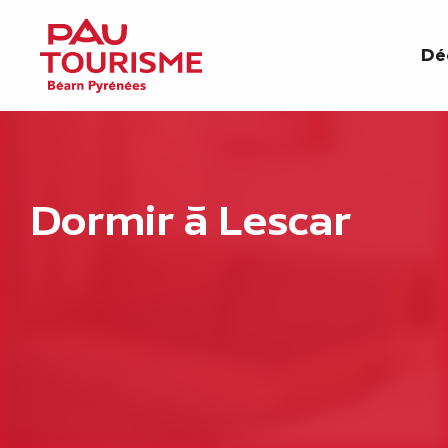
Aller
au
Dé
contenu
principal
Dormir à Lescar