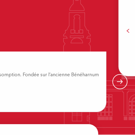
B
Visite
Assomption. Fondée sur l’ancienne Bénéharnum
À l’en