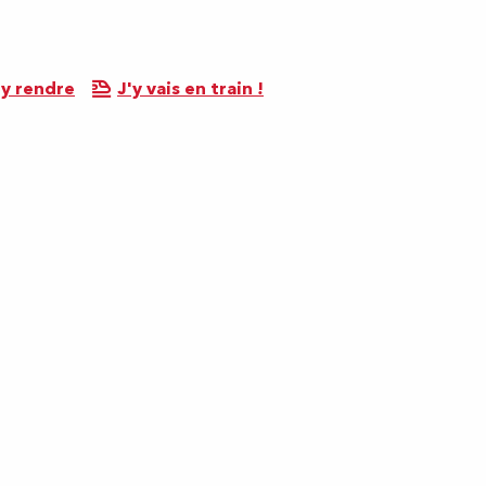
y rendre
J'y vais en train !