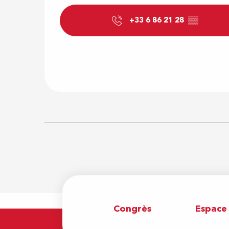
+33 6 86 21 28
▒▒
Congrès
Espace