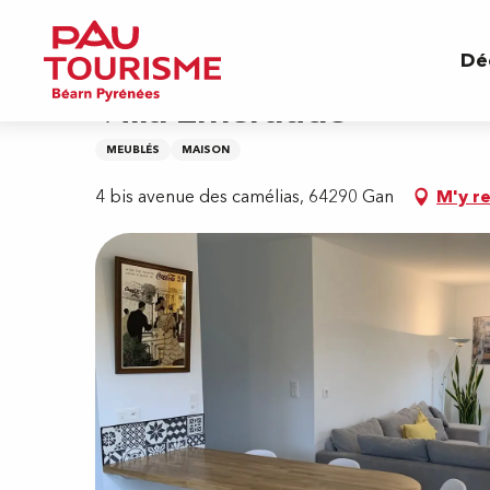
Aller
Accueil
Villa Emeraude
au
Dé
contenu
principal
Villa Emeraude
MEUBLÉS
MAISON
4 bis avenue des camélias, 64290 Gan
M'y r