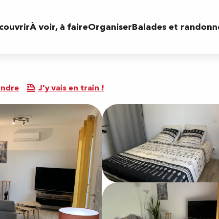
couvrir
À voir, à faire
Organiser
Balades et randonn
endre
J'y vais en train !