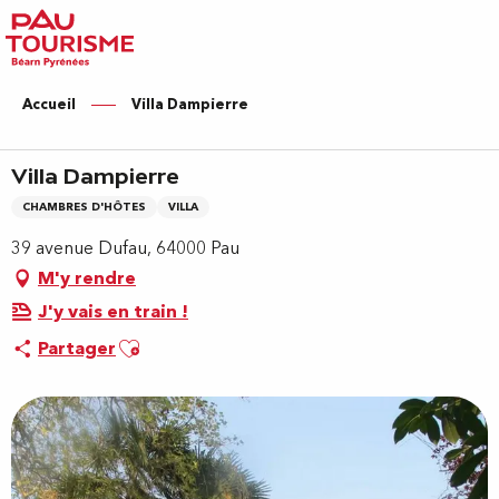
Aller
au
contenu
principal
Accueil
Villa Dampierre
Villa Dampierre
CHAMBRES D'HÔTES
VILLA
39 avenue Dufau, 64000 Pau
M'y rendre
J'y vais en train !
Ajouter aux favoris
Partager