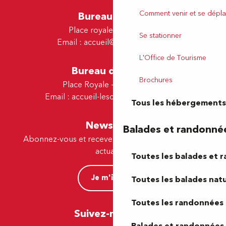
Comment venir et se dépla
Bureau de Pau
Place royale - 64000 Pau
Se stationner
Email :
accueil@tourismepau.fr
L'Office de Tourisme
Bureau de Lescar
Brochures
Place Royale - 64230 Lescar
Email :
accueil-lescar@tourismepau.fr
Tous les hébergements
Newsletter
Balades et randonné
Abonnez-vous et recevez par e-mail nos offres et
actualités.
Toutes les balades et 
Je m'inscris
Toutes les balades natu
Toutes les randonnées 
Suivez-nous ici !