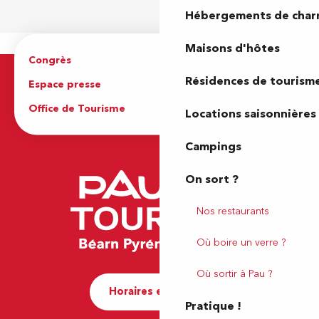
Hébergements de cha
Maisons d'hôtes
Congrès
Espace pro
Résidences de tourism
Espace presse
Brochures
Office de Tourisme
Locations saisonnières
Campings
On sort ?
Nos restaurants
Où boire un verre ?
Où sortir à Pau ?
Horaires et contact
Pratique !