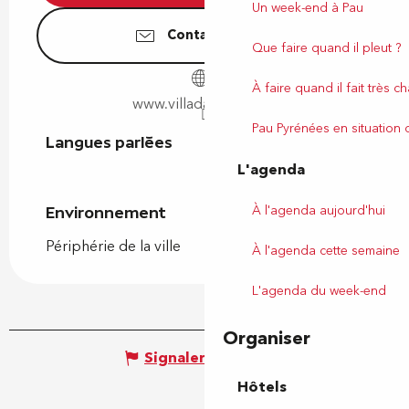
Un week-end à Pau
Contactez-nous
Que faire quand il pleut ?
À faire quand il fait très c
www.villadampierre.fr
Pau Pyrénées en situation
Langues parlées
Langues parlées
L'agenda
À l'agenda aujourd'hui
Environnement
Environnement
Périphérie de la ville
À l'agenda cette semaine
L'agenda du week-end
Organiser
Signaler une erreur
Hôtels