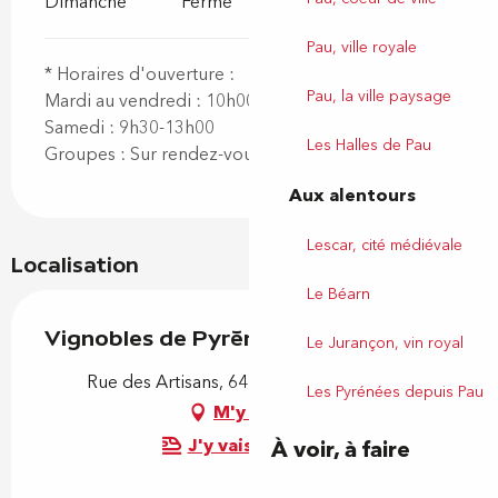
Dimanche
Fermé
Pau, ville royale
* Horaires d'ouverture :
Pau, la ville paysage
Mardi au vendredi : 10h00-12h00 et 14h3o-18h30.
Samedi : 9h30-13h00
Les Halles de Pau
Groupes : Sur rendez-vous
Aux alentours
Lescar, cité médiévale
Localisation
Le Béarn
Vignobles de Pyrénaïa
Le Jurançon, vin royal
Rue des Artisans, 64110 Mazères-Lezons
Les Pyrénées depuis Pau
M'y rendre
J'y vais en train !
À voir, à faire