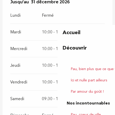
Du
Jusqu'au
2 janvier 2026
31 décembre 2026
au
31 décembre 2026
Lundi
Fermé
Accueil
Mardi
10:00 - 12:00
14:30 - 18:30
Découvrir
Mercredi
10:00 - 12:00
14:30 - 18:30
Jeudi
10:00 - 12:00
14:30 - 18:30
Pau, bien plus que ce que
Ici et nulle part ailleurs
Vendredi
10:00 - 12:00
14:30 - 18:30
Par amour du goût !
Samedi
09:30 - 13:00
Nos incontournables
Pau, coeur de ville