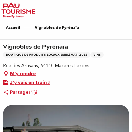
Aller
au
contenu
principal
Accueil
Vignobles de Pyrénaïa
Vignobles de Pyrénaïa
BOUTIQUE DE PRODUITS LOCAUX EMBLÉMATIQUES
VINS
Rue des Artisans, 64110 Mazères-Lezons
M'y rendre
J'y vais en train !
Ajouter aux favoris
Partager