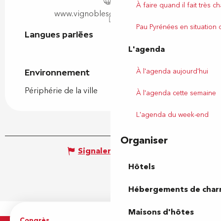
À faire quand il fait très c
www.vignoblesdepyrenaia.com
Pau Pyrénées en situation
Langues parlées
Langues parlées
L'agenda
À l'agenda aujourd'hui
Environnement
Environnement
Périphérie de la ville
À l'agenda cette semaine
L'agenda du week-end
Organiser
Signaler une erreur
Hôtels
Hébergements de cha
Maisons d'hôtes
Congrès
Espace pro