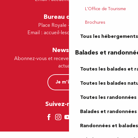
L'Office de Tourisme
Bureau de Lescar
Brochures
Place Royale - 64230 Lescar
Email :
accueil-lescar@tourismepau.fr
Tous les hébergements
Newsletter
Balades et randonné
Abonnez-vous et recevez par e-mail nos offres et
actualités.
Toutes les balades et 
Je m'inscris
Toutes les balades natu
Toutes les randonnées 
Suivez-nous ici !
Balades et randonnées 
Randonnées et balades 