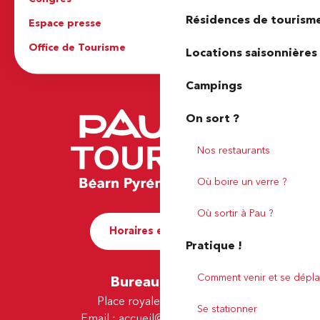
Résidences de tourism
Espace presse
Brochures
Office de Tourisme
Locations saisonnières
Campings
On sort ?
Nos restaurants
Où boire un verre ?
Où sortir à Pau ?
Horaires et contact
Pratique !
Comment venir et se dépla
Bureau de Pau
Place royale - 64000 Pau
Se stationner
Email :
accueil@tourismepau.fr