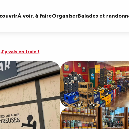
couvrir
À voir, à faire
Organiser
Balades et randonn
J'y vais en train !