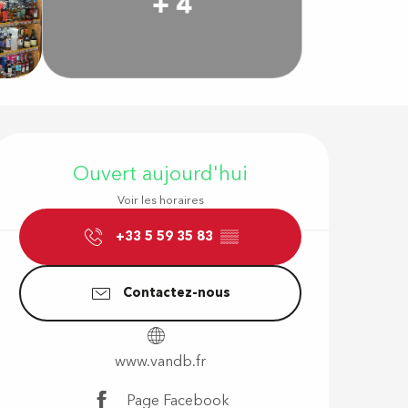
+ 4
Ouverture e
Ouvert aujourd'hui
Voir les horaires
+33 5 59 35 83
▒▒
Contactez-nous
www.vandb.fr
Page Facebook