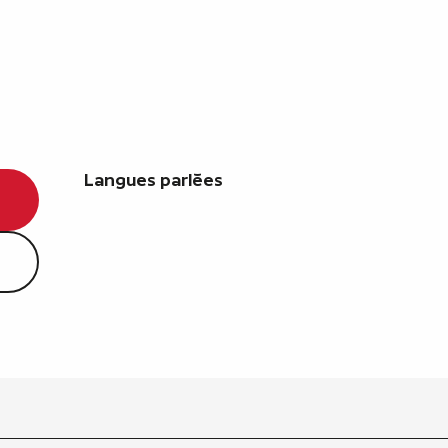
Langues parlées
Langues parlées