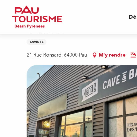
Aller
Accueil
V and B
au
Dé
contenu
principal
V and B
CAVISTE
21 Rue Ronsard, 64000 Pau
M'y rendre