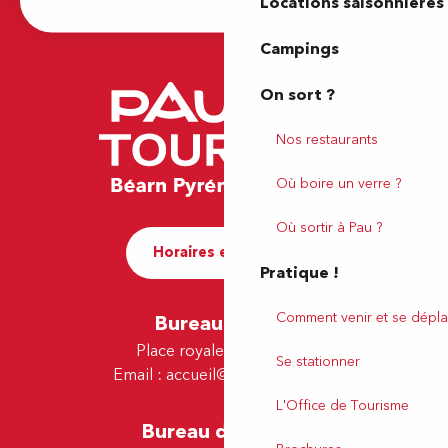
Locations saisonnières
Campings
On sort ?
Nos restaurants
Où boire un verre ?
Où sortir à Pau ?
Horaires et contact
Pratique !
Comment venir et se dépla
Bureau de Pau
Place royale - 64000 Pau
Se stationner
Email :
accueil@tourismepau.fr
L'Office de Tourisme
Bureau de Lescar