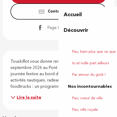
Contactez-nous
Accueil
Page Facebook
Découvrir
Pau, bien plus que ce que
Description
Touskiflot vous donne rendez-vous dimanche 6 
Ici et nulle part ailleurs
septembre 2026 au Pont d’Espagne pour une 
journée festive au bord du gave ! 🌊 Animations, 
Par amour du goût !
activités nautiques, radeaux, musique, buvette et 
foodtrucks : un programme riche à découvrir.
Nos incontournables
Lire la suite
Pau, coeur de ville
Pau, ville royale