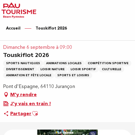
Aller
au
contenu
principal
Accueil
Touskiflot 2026
Dimanche 6 septembre à 09:00
Touskiflot 2026
SPORTS NAUTIQUES
ANIMATIONS LOCALES
COMPÉTITION SPORTIVE
DIVERTISSEMENT
LOISIR NATURE
LOISIR SPORTIF
CULTURELLE
ANIMATION ET FÊTE LOCALE
SPORTS ET LOISIRS
Pont d'Espagne, 64110 Jurançon
M'y rendre
J'y vais en train !
Ajouter aux favoris
Partager