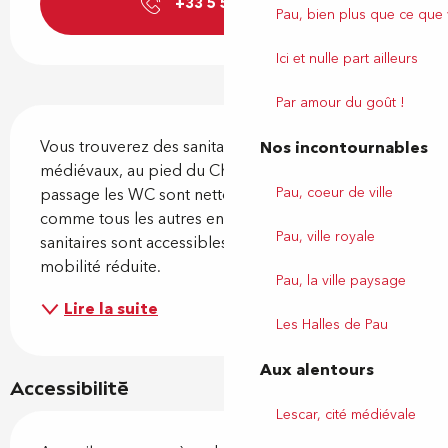
+33 5 59 27 85
▒▒
Pau, bien plus que ce que
Ici et nulle part ailleurs
Par amour du goût !
Description
Vous trouverez des sanitaires dans les jardins 
Nos incontournables
médiévaux, au pied du Château de Pau A chaque 
Pau, coeur de ville
passage les WC sont nettoyés et surtout gratuits 
comme tous les autres en centre-ville ! Les 
Pau, ville royale
sanitaires sont accessibles pour les personnes à 
mobilité réduite.
Pau, la ville paysage
Lire la suite
Les Halles de Pau
Aux alentours
Accessibilité
Lescar, cité médiévale