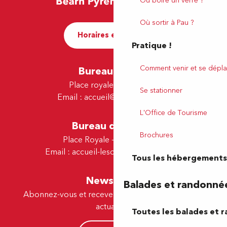
Où boire un verre ?
Où sortir à Pau ?
Horaires et contact
Pratique !
Comment venir et se dépla
Bureau de Pau
Place royale - 64000 Pau
Se stationner
Email :
accueil@tourismepau.fr
L'Office de Tourisme
Bureau de Lescar
Brochures
Place Royale - 64230 Lescar
Email :
accueil-lescar@tourismepau.fr
Tous les hébergements
Newsletter
Balades et randonné
Abonnez-vous et recevez par e-mail nos offres et
actualités.
Toutes les balades et 