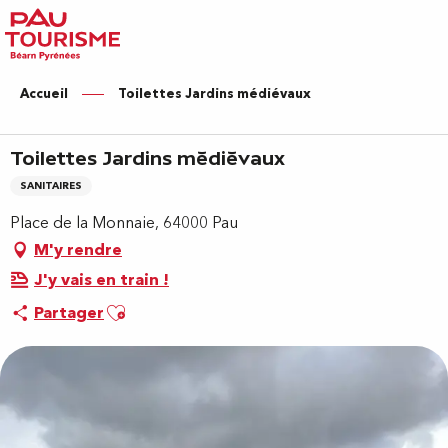
Aller
au
contenu
principal
Accueil
Toilettes Jardins médiévaux
Toilettes Jardins médiévaux
SANITAIRES
Place de la Monnaie, 64000 Pau
M'y rendre
J'y vais en train !
Ajouter aux favoris
Partager