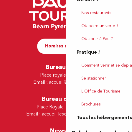
Nos restaurants
Où boire un verre ?
Où sortir à Pau ?
Horaires et contact
Pratique !
Comment venir et se dépla
Bureau de Pau
Place royale - 64000 Pau
Se stationner
Email :
accueil@tourismepau.fr
L'Office de Tourisme
Bureau de Lescar
Brochures
Place Royale - 64230 Lescar
Email :
accueil-lescar@tourismepau.fr
Tous les hébergements
Newsletter