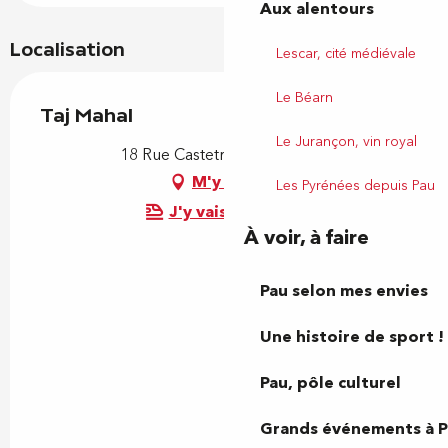
Aux alentours
Localisation
Lescar, cité médiévale
Le Béarn
Taj Mahal
Le Jurançon, vin royal
18 Rue Castetnau, 64000 Pau
M'y rendre
Les Pyrénées depuis Pau
J'y vais en train !
À voir, à faire
Pau selon mes envies
Une histoire de sport !
Pau, pôle culturel
Grands événements à 