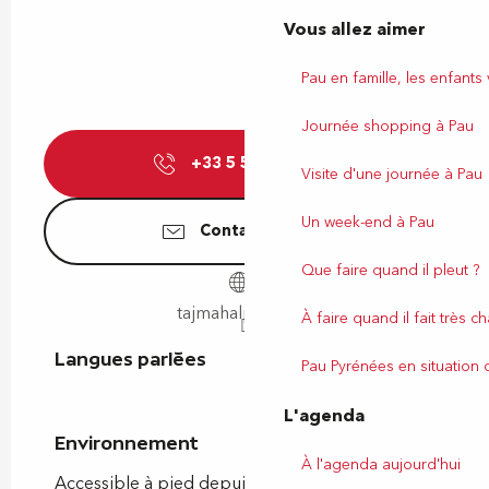
Vous allez aimer
Pau en famille, les enfants
Journée shopping à Pau
+33 5 59 30 96
▒▒
Visite d'une journée à Pau
Un week-end à Pau
Contactez-nous
Que faire quand il pleut ?
tajmahalpau.com
À faire quand il fait très c
Langues parlées
Langues parlées
Pau Pyrénées en situation
L'agenda
Environnement
Environnement
À l'agenda aujourd'hui
Accessible à pied depuis l'OT