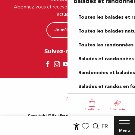
Balades et randonné
Abonnez-vous et recevez par e-mail nos offres et
actualités.
Toutes les balades et 
Je m'inscris
Toutes les balades natu
Toutes les randonnées 
Suivez-nous ici !
Balades et randonnées 
Randonnées et balades 
Balades et randos en f
Boutique
Billetterie
Copyright © Pau Pyrénées Tourisme 2024
Mentions légales
Plan du site
CGV
Gestion des cookies
FR
Accessibilité du site : Non-conforme
Menu