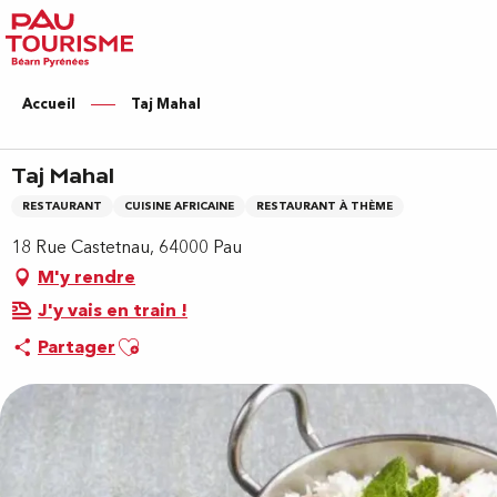
Aller
au
contenu
principal
Accueil
Taj Mahal
Taj Mahal
RESTAURANT
CUISINE AFRICAINE
RESTAURANT À THÈME
18 Rue Castetnau, 64000 Pau
M'y rendre
J'y vais en train !
Ajouter aux favoris
Partager