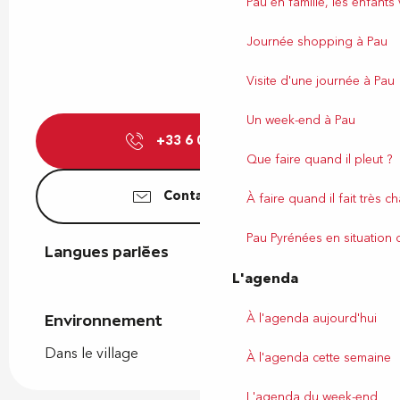
Pau en famille, les enfants
Journée shopping à Pau
Visite d'une journée à Pau
Un week-end à Pau
+33 6 03 59 17
▒▒
Que faire quand il pleut ?
Contactez-nous
À faire quand il fait très c
Pau Pyrénées en situation
Langues parlées
Langues parlées
L'agenda
À l'agenda aujourd'hui
Environnement
Environnement
Dans le village
À l'agenda cette semaine
L'agenda du week-end