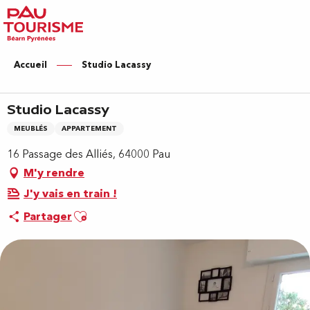
Aller
au
contenu
principal
Accueil
Studio Lacassy
Studio Lacassy
MEUBLÉS
APPARTEMENT
16 Passage des Alliés, 64000 Pau
M'y rendre
J'y vais en train !
Ajouter aux favoris
Partager