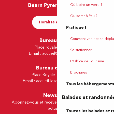
Où boire un verre ?
Où sortir à Pau ?
Horaires et contact
Pratique !
Comment venir et se dépla
Bureau de Pau
Place royale - 64000 Pau
Se stationner
Email :
accueil@tourismepau.fr
L'Office de Tourisme
Bureau de Lescar
Brochures
Place Royale - 64230 Lescar
Email :
accueil-lescar@tourismepau.fr
Tous les hébergements
Newsletter
Balades et randonné
Abonnez-vous et recevez par e-mail nos offres et
actualités.
Toutes les balades et 