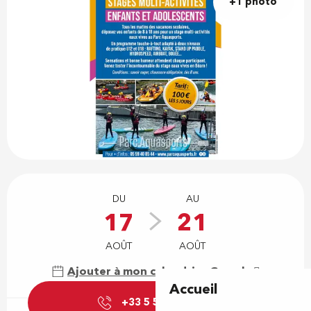
+1 photo
Ouverture et coordonnées
DU
AU
17
21
AOÛT
AOÛT
Ajouter à mon calendrier Google
Accueil
+33 5 59 40 85
▒▒