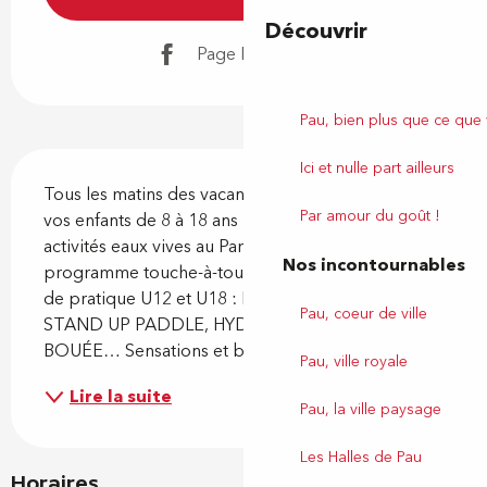
Découvrir
Page Facebook
Pau, bien plus que ce que
Description
Ici et nulle part ailleurs
Tous les matins des vacances scolaires, déposez 
Par amour du goût !
vos enfants de 8 à 18 ans pour un stage multi-
activités eaux vives au Parc Aquasports. Un 
Nos incontournables
programme touche-à-tout adapté à deux niveaux 
de pratique U12 et U18 : RAFTING, KAYAK, 
Pau, coeur de ville
STAND UP PADDLE, HYDROSPEED, AIRBOAT, 
BOUÉE… Sensations et bonne humeur...
Pau, ville royale
Lire la suite
Pau, la ville paysage
Les Halles de Pau
Horaires