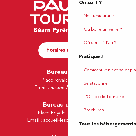
On sort ?
Nos restaurants
Où boire un verre ?
Où sortir à Pau ?
Horaires et contact
Pratique !
Comment venir et se dépla
Bureau de Pau
Place royale - 64000 Pau
Se stationner
Email :
accueil@tourismepau.fr
L'Office de Tourisme
Bureau de Lescar
Brochures
Place Royale - 64230 Lescar
Email :
accueil-lescar@tourismepau.fr
Tous les hébergements