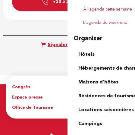
+33 5 59 40 85
▒▒
À l'agenda cette semaine
L'agenda du week-end
Organiser
Signaler une erreur
Hôtels
Hébergements de cha
Maisons d'hôtes
Congrès
Espace pro
Résidences de tourism
Espace presse
Brochures
Office de Tourisme
Locations saisonnières
Campings