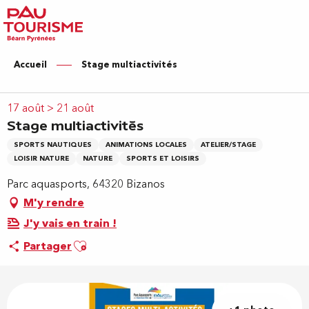
Aller
au
contenu
principal
Accueil
Stage multiactivités
17 août > 21 août
Stage multiactivités
SPORTS NAUTIQUES
ANIMATIONS LOCALES
ATELIER/STAGE
LOISIR NATURE
NATURE
SPORTS ET LOISIRS
Parc aquasports, 64320 Bizanos
M'y rendre
J'y vais en train !
Ajouter aux favoris
Partager