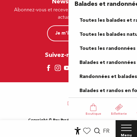
Newsletter
Balades et randonné
Abonnez-vous et recevez par e-mail nos offres et
actualités.
Toutes les balades et 
Je m'inscris
Toutes les balades natu
Toutes les randonnées 
Suivez-nous ici !
Balades et randonnées 
Randonnées et balades 
Balades et randos en f
Boutique
Billetterie
Copyright © Pau Pyrénées Tourisme 2024
Mentions légales
Plan du site
CGV
Gestion des cookies
FR
Accessibilité du site : Non-conforme
Menu