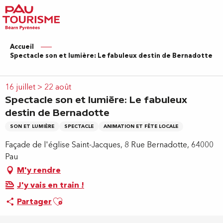
Aller
au
contenu
principal
Accueil
Spectacle son et lumière: Le fabuleux destin de Bernadotte
16 juillet > 22 août
Spectacle son et lumière: Le fabuleux
destin de Bernadotte
SON ET LUMIÈRE
SPECTACLE
ANIMATION ET FÊTE LOCALE
Façade de l'église Saint-Jacques, 8 Rue Bernadotte, 64000
Pau
M'y rendre
J'y vais en train !
Ajouter aux favoris
Partager