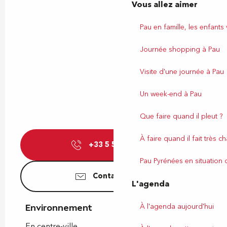
Vous allez aimer
Pau en famille, les enfants
Journée shopping à Pau
Visite d'une journée à Pau
Un week-end à Pau
Que faire quand il pleut ?
À faire quand il fait très c
+33 5 59 27 27
▒▒
Pau Pyrénées en situation
Contactez-nous
L'agenda
À l'agenda aujourd'hui
Environnement
Environnement
En centre-ville