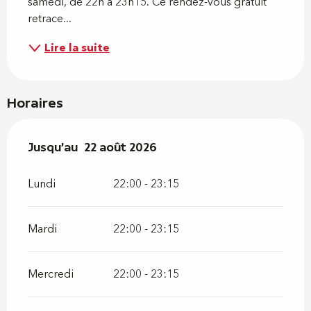
samedi, de 22h à 23h15. Ce rendez-vous gratuit 
retrace...
Lire la suite
Horaires
Du
Jusqu'au
16 juillet 2026
22 août 2026
au
22 août 2026
Lundi
22:00 - 23:15
Mardi
22:00 - 23:15
Mercredi
22:00 - 23:15