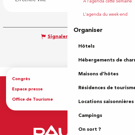
À l'agenda cette semaine
L'agenda du week-end
Organiser
Signaler une erreur
Hôtels
Hébergements de cha
Maisons d'hôtes
Congrès
Espace pro
Résidences de tourism
Espace presse
Brochures
Office de Tourisme
Locations saisonnières
Campings
On sort ?