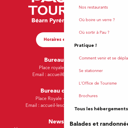
Nos restaurants
Où boire un verre ?
Où sortir à Pau ?
Horaires et contact
Pratique !
Comment venir et se dépla
Bureau de Pau
Place royale - 64000 Pau
Se stationner
Email :
accueil@tourismepau.fr
L'Office de Tourisme
Bureau de Lescar
Brochures
Place Royale - 64230 Lescar
Email :
accueil-lescar@tourismepau.fr
Tous les hébergements
Newsletter
Balades et randonné