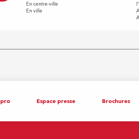
En centre-ville
l
En ville
A
A
 pro
Espace presse
Brochures