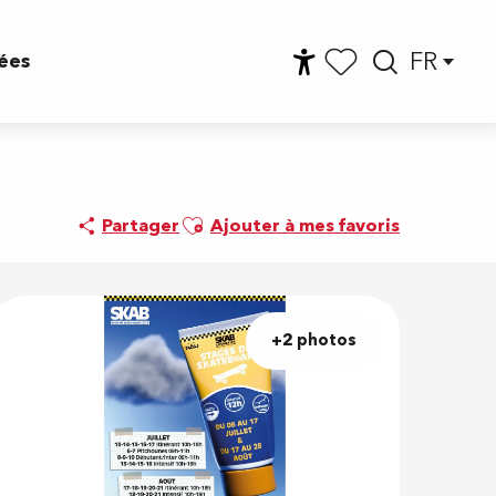
FR
ées
Accessibilité
Reche
Voir les favoris
Ajouter aux favoris
Partager
Ajouter à mes favoris
+2 photos