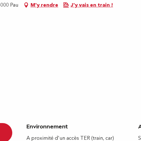
4000 Pau
M'y rendre
J'y vais en train !
Environnement
Environnement
A proximité d'un accès TER (train, car)
S