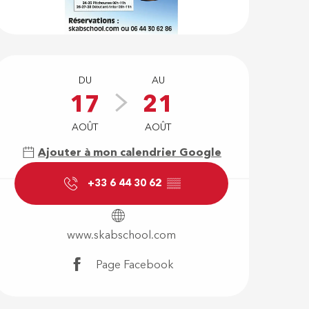
Ouverture e
DU
AU
17
21
AOÛT
AOÛT
Ajouter à mon calendrier Google
+33 6 44 30 62
▒▒
www.skabschool.com
Page Facebook