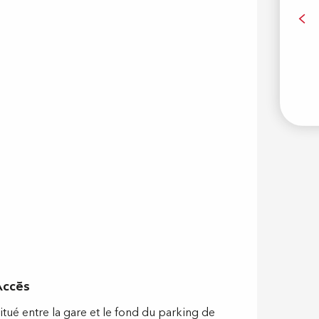
B
Visite
Accès
Accès
itué entre la gare et le fond du parking de