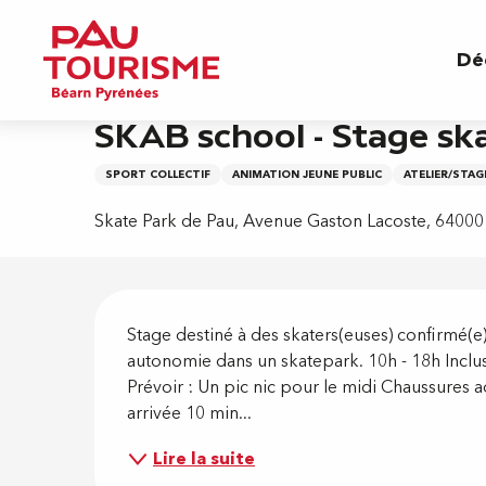
Aller
Accueil
SKAB school - Stage skateboard itinér
au
Dé
contenu
principal
17 août > 21 août
SKAB school - Stage sk
SPORT COLLECTIF
ANIMATION JEUNE PUBLIC
ATELIER/STAG
Skate Park de Pau, Avenue Gaston Lacoste, 64000
Descripti
Stage destiné à des skaters(euses) confirmé(e)s
autonomie dans un skatepark. 10h - 18h Inclus 
Prévoir : Un pic nic pour le midi Chaussures a
arrivée 10 min...
Lire la suite