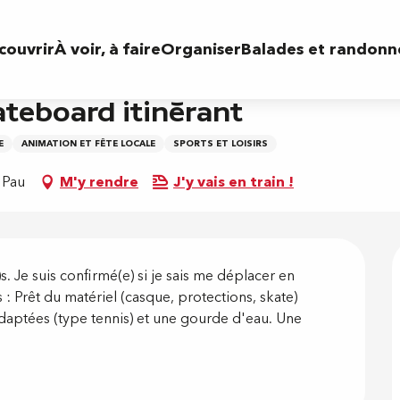
ant
couvrir
À voir, à faire
Organiser
Balades et randonn
ateboard itinérant
E
ANIMATION ET FÊTE LOCALE
SPORTS ET LOISIRS
 Pau
M'y rendre
J'y vais en train !
on
. Je suis confirmé(e) si je sais me déplacer en 
: Prêt du matériel (casque, protections, skate) 
daptées (type tennis) et une gourde d'eau. Une 