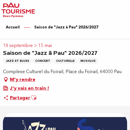
Aller
au
contenu
principal
Accueil
Saison de "Jazz à Pau" 2026/2027
18 septembre > 15 mai
Saison de "Jazz à Pau" 2026/2027
JAZZ ET BLUES
CONCERT
CULTURELLE
MUSIQUE
Complexe Culturel du Foirail, Place du Foirail, 64000 Pau
M'y rendre
J'y vais en train !
Ajouter aux favoris
Partager