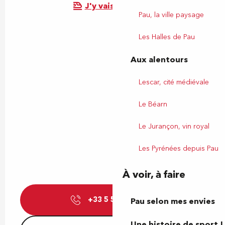
J'y vais en train !
Pau, la ville paysage
Les Halles de Pau
Aux alentours
Lescar, cité médiévale
Le Béarn
Le Jurançon, vin royal
Les Pyrénées depuis Pau
À voir, à faire
+33 5 59 27 27
▒▒
Pau selon mes envies
Une histoire de sport !