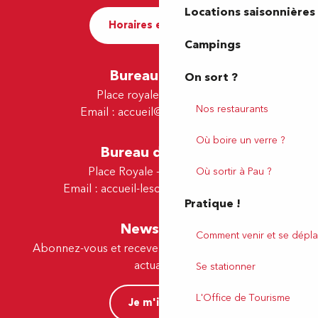
Locations saisonnières
Horaires et contact
Campings
Bureau de Pau
On sort ?
Place royale - 64000 Pau
Nos restaurants
Email :
accueil@tourismepau.fr
Où boire un verre ?
Bureau de Lescar
Place Royale - 64230 Lescar
Où sortir à Pau ?
Email :
accueil-lescar@tourismepau.fr
Pratique !
Newsletter
Comment venir et se dépla
Abonnez-vous et recevez par e-mail nos offres et
actualités.
Se stationner
L'Office de Tourisme
Je m'inscris