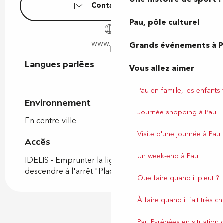
Contactez-nous
Pau, pôle culturel
www.pau.fr
Grands événements à 
Langues parlées
Langues parlées
Vous allez aimer
Pau en famille, les enfants
Environnement
Environnement
Journée shopping à Pau
En centre-ville
Visite d'une journée à Pau
Accès
Accès
Un week-end à Pau
IDELIS - Emprunter la ligne Fébus - F -
descendre à l'arrêt "Place du Foirail".
Que faire quand il pleut ?
À faire quand il fait très c
Pau Pyrénées en situation