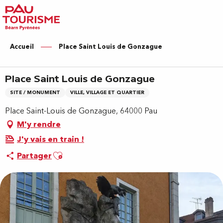
Aller
au
contenu
principal
Accueil
Place Saint Louis de Gonzague
Place Saint Louis de Gonzague
SITE / MONUMENT
VILLE, VILLAGE ET QUARTIER
Place Saint-Louis de Gonzague, 64000 Pau
M'y rendre
J'y vais en train !
Ajouter aux favoris
Partager