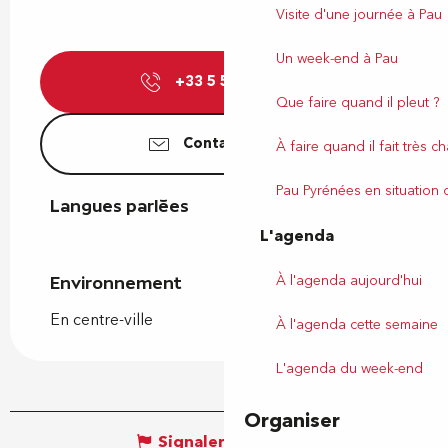
Visite d'une journée à Pau
Un week-end à Pau
+33 5 59 27 27
▒▒
Que faire quand il pleut ?
Contactez-nous
À faire quand il fait très c
Pau Pyrénées en situation
Langues parlées
Langues parlées
L'agenda
À l'agenda aujourd'hui
Environnement
Environnement
En centre-ville
À l'agenda cette semaine
L'agenda du week-end
Organiser
Signaler une erreur