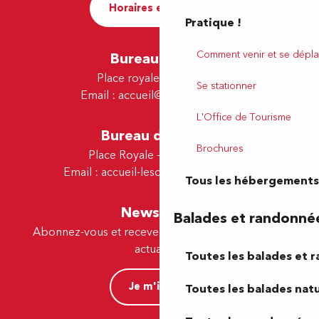
Horaires et contact
Pratique !
Comment venir et se dépla
Bureau de Pau
Place royale - 64000 Pau
Se stationner
Email :
accueil@tourismepau.fr
L'Office de Tourisme
Bureau de Lescar
Brochures
Place Royale - 64230 Lescar
Email :
accueil-lescar@tourismepau.fr
Tous les hébergements
Newsletter
Balades et randonné
Abonnez-vous et recevez par e-mail nos offres et
actualités.
Toutes les balades et 
Je m'inscris
Toutes les balades natu