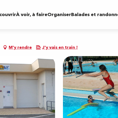
couvrir
À voir, à faire
Organiser
Balades et randonn
M'y rendre
J'y vais en train !