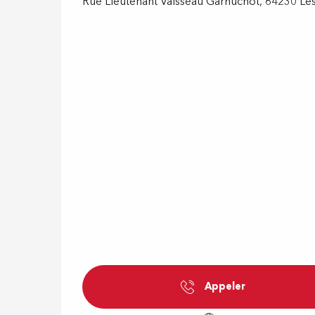
Rue Lieutenant Vaisseau Garnuchot, 64230 Le
Appeler