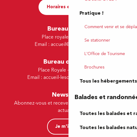
Horaires et contact
Pratique !
Comment venir et se dépla
Bureau de Pau
Place royale - 64000 Pau
Se stationner
Email :
accueil@tourismepau.fr
L'Office de Tourisme
Bureau de Lescar
Brochures
Place Royale - 64230 Lescar
Email :
accueil-lescar@tourismepau.fr
Tous les hébergements
Newsletter
Balades et randonné
Abonnez-vous et recevez par e-mail nos offres et
actualités.
Toutes les balades et 
Je m'inscris
Toutes les balades natu