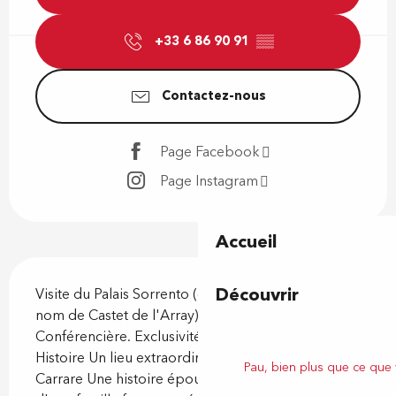
+33 6 86 90 91
▒▒
Contactez-nous
Page Facebook
Page Instagram
Accueil
Description
Découvrir
Visite du Palais Sorrento (également connu sous le 
nom de Castet de l'Array) avec Guide 
Conférencière. Exclusivité Guide Epicurieuse Art, 
Histoire Un lieu extraordinaire bâti en marbre de 
Pau, bien plus que ce que
Carrare Une histoire époustouflante du destin 