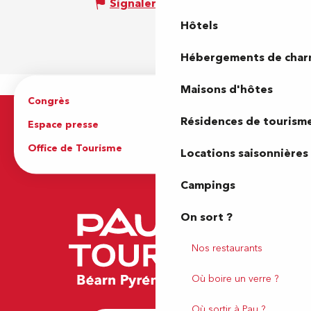
Signaler une erreur
Hôtels
Hébergements de cha
Maisons d'hôtes
Congrès
Espace pro
Résidences de tourism
Espace presse
Brochures
Office de Tourisme
Locations saisonnières
Campings
On sort ?
Nos restaurants
Où boire un verre ?
Où sortir à Pau ?