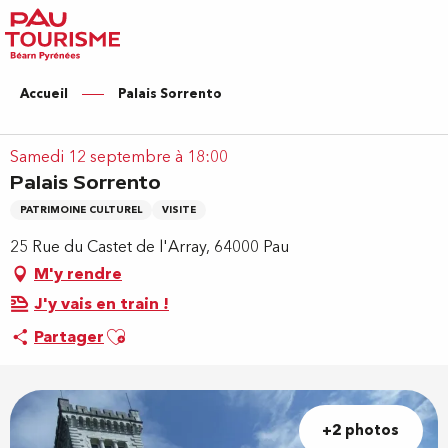
Aller
au
contenu
principal
Accueil
Palais Sorrento
Samedi 12 septembre à 18:00
Palais Sorrento
PATRIMOINE CULTUREL
VISITE
25 Rue du Castet de l'Array, 64000 Pau
M'y rendre
J'y vais en train !
Ajouter aux favoris
Partager
+2 photos