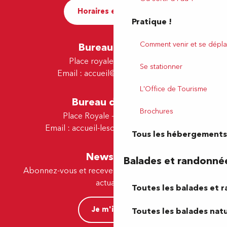
Horaires et contact
Pratique !
Comment venir et se dépla
Bureau de Pau
Place royale - 64000 Pau
Se stationner
Email :
accueil@tourismepau.fr
L'Office de Tourisme
Bureau de Lescar
Brochures
Place Royale - 64230 Lescar
Email :
accueil-lescar@tourismepau.fr
Tous les hébergements
Newsletter
Balades et randonné
Abonnez-vous et recevez par e-mail nos offres et
actualités.
Toutes les balades et 
Je m'inscris
Toutes les balades natu