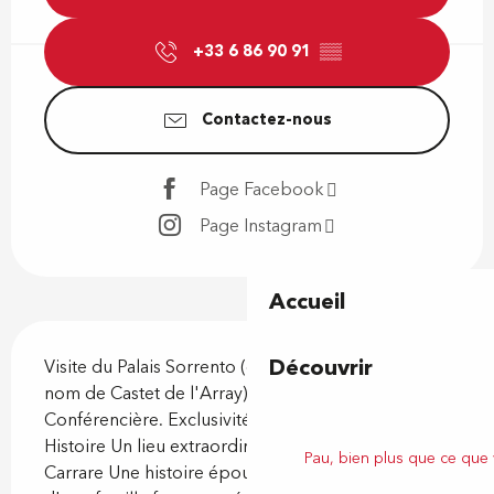
+33 6 86 90 91
▒▒
Contactez-nous
Page Facebook
Page Instagram
Accueil
Description
Découvrir
Visite du Palais Sorrento (également connu sous le 
nom de Castet de l'Array) avec Guide 
Conférencière. Exclusivité Guide Epicurieuse Art, 
Histoire Un lieu extraordinaire bâti en marbre de 
Pau, bien plus que ce que
Carrare Une histoire époustouflante du destin 