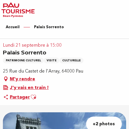
Aller
au
contenu
principal
Accueil
Palais Sorrento
Lundi 21 septembre à 15:00
Palais Sorrento
PATRIMOINE CULTUREL
VISITE
CULTURELLE
25 Rue du Castet de l'Array, 64000 Pau
M'y rendre
J'y vais en train !
Ajouter aux favoris
Partager
+2 photos