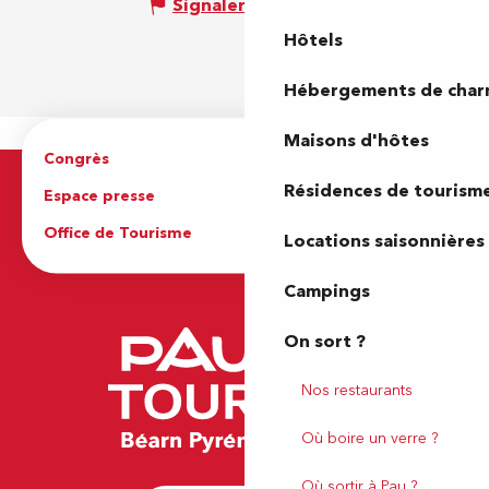
Signaler une erreur
Hôtels
Hébergements de cha
Maisons d'hôtes
Congrès
Espace pro
Résidences de tourism
Espace presse
Brochures
Office de Tourisme
Locations saisonnières
Campings
On sort ?
Nos restaurants
Où boire un verre ?
Où sortir à Pau ?