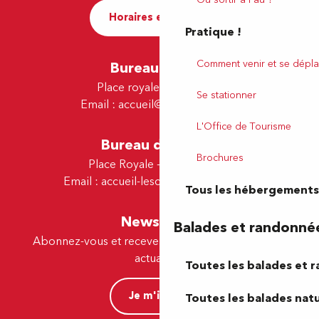
Horaires et contact
Pratique !
Comment venir et se dépla
Bureau de Pau
Place royale - 64000 Pau
Se stationner
Email :
accueil@tourismepau.fr
L'Office de Tourisme
Bureau de Lescar
Brochures
Place Royale - 64230 Lescar
Email :
accueil-lescar@tourismepau.fr
Tous les hébergements
Newsletter
Balades et randonné
Abonnez-vous et recevez par e-mail nos offres et
actualités.
Toutes les balades et 
Je m'inscris
Toutes les balades natu