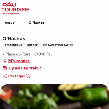
Aller
au
contenu
principal
Accueil
O’Nachos
O’Nachos
RESTAURANT
BURGER
RESTAURATION RAPIDE
7 Place du Foirail, 64000 Pau
M'y rendre
J'y vais en train !
Ajouter aux favoris
Partager