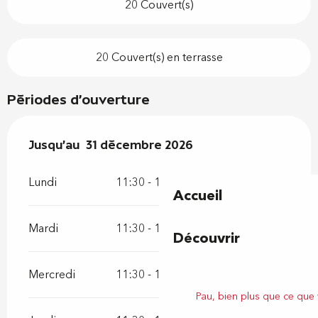
20 Couvert(s)
20 Couvert(s) en terrasse
Périodes d'ouverture
Du
Jusqu'au
2 janvier 2026
31 décembre 2026
au
31 décembre 2026
Lundi
11:30 - 14:00
17:30 - 22:00
Accueil
Mardi
11:30 - 14:00
17:30 - 22:00
Découvrir
Mercredi
11:30 - 14:00
17:30 - 22:00
Pau, bien plus que ce que