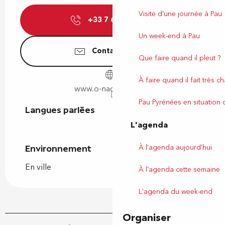
Visite d'une journée à Pau
+33 7 64 53 04
▒▒
Un week-end à Pau
Contactez-nous
Que faire quand il pleut ?
À faire quand il fait très c
www.o-nachos-pau.fr
Pau Pyrénées en situation
Langues parlées
Langues parlées
L'agenda
À l'agenda aujourd'hui
Environnement
Environnement
En ville
À l'agenda cette semaine
L'agenda du week-end
Organiser