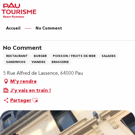
Aller
au
contenu
principal
Accueil
No Comment
No Comment
RESTAURANT
BURGER
POISSON / FRUITS DE MER
SALADES
SANDWICHS
VIANDES
BRASSERIE
5 Rue Alfred de Lassence, 64000 Pau
M'y rendre
J'y vais en train !
Ajouter aux favoris
Partager