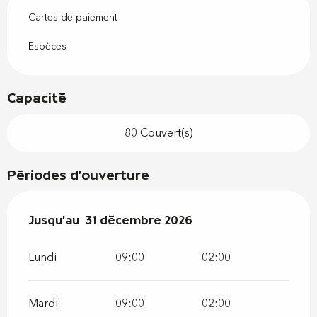
Cartes de paiement
Espèces
Capacité
80 Couvert(s)
Périodes d'ouverture
Du
Jusqu'au
2 janvier 2026
31 décembre 2026
au
31 décembre 2026
Lundi
09:00
02:00
Mardi
09:00
02:00