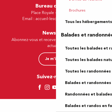
Bureau de Lescar
Brochures
Place Royale - 64230 Lescar
Email :
accueil-lescar@tourismepau.fr
Tous les hébergements
Newsletter
Balades et randonné
Abonnez-vous et recevez par e-mail nos offres et
actualités.
Toutes les balades et 
Je m'inscris
Toutes les balades natu
Toutes les randonnées 
Suivez-nous ici !
Balades et randonnées 
Randonnées et balades 
Balades et randos en f