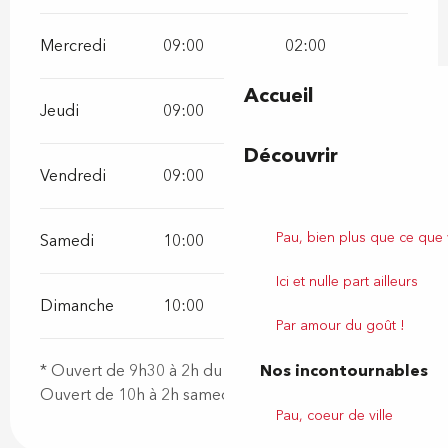
Mercredi
09:00
02:00
Accueil
Jeudi
09:00
02:00
Découvrir
Vendredi
09:00
02:00
Pau, bien plus que ce que
Samedi
10:00
02:00
Ici et nulle part ailleurs
Dimanche
10:00
02:00
Par amour du goût !
Nos incontournables
* Ouvert de 9h30 à 2h du lundi au vendredi
Ouvert de 10h à 2h samedi, dimanche
Pau, coeur de ville