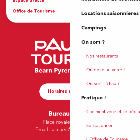
Espace presse
Brochures
Office de Tourisme
Locations saisonnières
Campings
On sort ?
Nos restaurants
Où boire un verre ?
Où sortir à Pau ?
Horaires et contact
Pratique !
Comment venir et se dépla
Bureau de Pau
Place royale - 64000 Pau
Se stationner
Email :
accueil@tourismepau.fr
L'Office de Tourisme