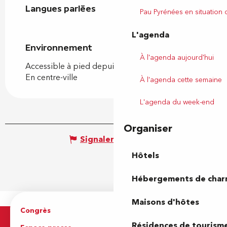
Langues parlées
Langues parlées
Pau Pyrénées en situation
L'agenda
Environnement
Environnement
À l'agenda aujourd'hui
Accessible à pied depuis l'OT
En centre-ville
À l'agenda cette semaine
L'agenda du week-end
Organiser
Signaler une erreur
Hôtels
Hébergements de cha
Maisons d'hôtes
Congrès
Espace pro
Résidences de tourism