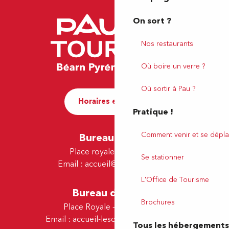
On sort ?
Nos restaurants
Où boire un verre ?
Où sortir à Pau ?
Horaires et contact
Pratique !
Comment venir et se dépla
Bureau de Pau
Place royale - 64000 Pau
Se stationner
Email :
accueil@tourismepau.fr
L'Office de Tourisme
Bureau de Lescar
Brochures
Place Royale - 64230 Lescar
Email :
accueil-lescar@tourismepau.fr
Tous les hébergements