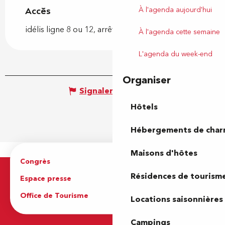
À l'agenda aujourd'hui
Accès
Accès
idélis ligne 8 ou 12, arrêt jacques monod
À l'agenda cette semaine
L'agenda du week-end
Organiser
Signaler une erreur
Hôtels
Hébergements de cha
Maisons d'hôtes
Congrès
Espace pro
Résidences de tourism
Espace presse
Brochures
Office de Tourisme
Locations saisonnières
Campings