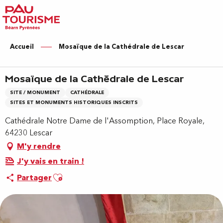
Aller
au
contenu
principal
Accueil
Mosaïque de la Cathédrale de Lescar
Mosaïque de la Cathédrale de Lescar
SITE / MONUMENT
CATHÉDRALE
SITES ET MONUMENTS HISTORIQUES INSCRITS
Cathédrale Notre Dame de l'Assomption, Place Royale,
64230 Lescar
M'y rendre
J'y vais en train !
Ajouter aux favoris
Partager