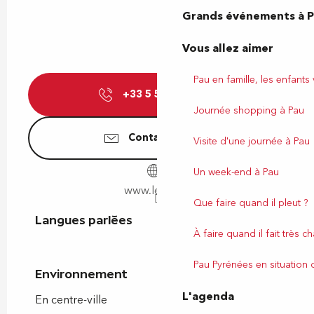
Grands événements à 
Vous allez aimer
Pau en famille, les enfants
+33 5 59 81 15
▒▒
Journée shopping à Pau
Contactez-nous
Visite d'une journée à Pau
Un week-end à Pau
www.lescar.fr
Que faire quand il pleut ?
Langues parlées
Langues parlées
À faire quand il fait très c
Pau Pyrénées en situation
Environnement
Environnement
L'agenda
En centre-ville