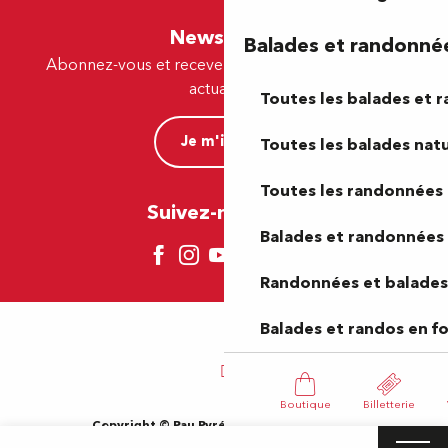
Newsletter
Balades et randonné
Abonnez-vous et recevez par e-mail nos offres et
actualités.
Toutes les balades et 
Je m'inscris
Toutes les balades natu
Toutes les randonnées 
Suivez-nous ici !
Balades et randonnées 
Randonnées et balades 
Balades et randos en f
Boutique
Billetterie
Copyright © Pau Pyrénées Tourisme 2024
Mentions légales
Plan du site
CGV
Gestion des cookies