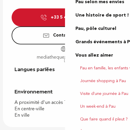
Pau selon mes envies
Une histoire de sport !
+33 5 47 05 10
▒▒
Pau, pôle culturel
Contactez-nous
Grands événements à 
Vous allez aimer
mediatheques.agglo-pau.fr
Pau en famille, les enfants
Langues parlées
Langues parlées
Journée shopping à Pau
Environnement
Environnement
Visite d'une journée à Pau
A proximité d'un accès TER (train, car)
Un week-end à Pau
En centre-ville
En ville
Que faire quand il pleut ?