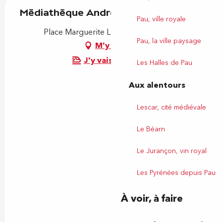
Médiathèque André Labarrère
Pau, ville royale
Place Marguerite Laborde, 64000 Pau
Pau, la ville paysage
M'y rendre
J'y vais en train !
Les Halles de Pau
Aux alentours
Lescar, cité médiévale
Le Béarn
Le Jurançon, vin royal
Les Pyrénées depuis Pau
À voir, à faire