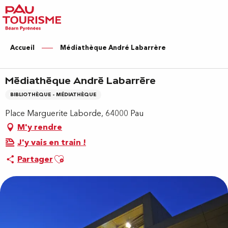
Aller
au
contenu
principal
Accueil
Médiathèque André Labarrère
Médiathèque André Labarrère
BIBLIOTHÈQUE - MÉDIATHÈQUE
Place Marguerite Laborde, 64000 Pau
M'y rendre
J'y vais en train !
Ajouter aux favoris
Partager