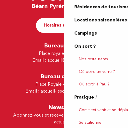
Résidences de tourism
Locations saisonnières
Horaires et contact
Campings
Bureau de Pau
On sort ?
Place royale - 64000 Pau
Nos restaurants
Email :
accueil@tourismepau.fr
Où boire un verre ?
Bureau de Lescar
Place Royale - 64230 Lescar
Où sortir à Pau ?
Email :
accueil-lescar@tourismepau.fr
Pratique !
Newsletter
Comment venir et se dépla
Abonnez-vous et recevez par e-mail nos offres et
actualités.
Se stationner