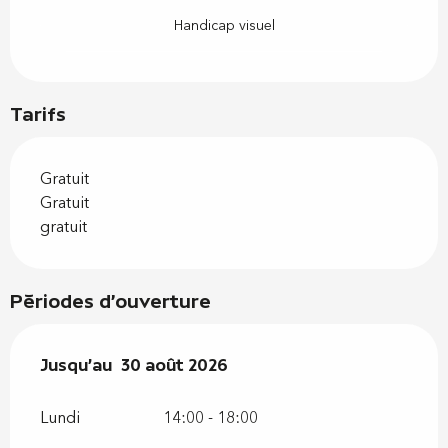
Handicap visuel
Tarifs
Gratuit
Gratuit
gratuit
Périodes d'ouverture
Du
Jusqu'au
6 juillet 2026
30 août 2026
au
30 août 2026
Lundi
14:00 - 18:00