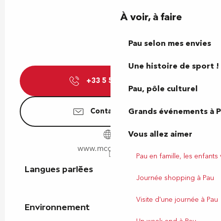
À voir, à faire
Pau selon mes envies
Une histoire de sport !
+33 5 59 06 88
▒▒
Pau, pôle culturel
Grands événements à 
Contactez-nous
Vous allez aimer
www.mcdonalds.fr
Pau en famille, les enfants
Langues parlées
Langues parlées
Journée shopping à Pau
Visite d'une journée à Pau
Environnement
Environnement