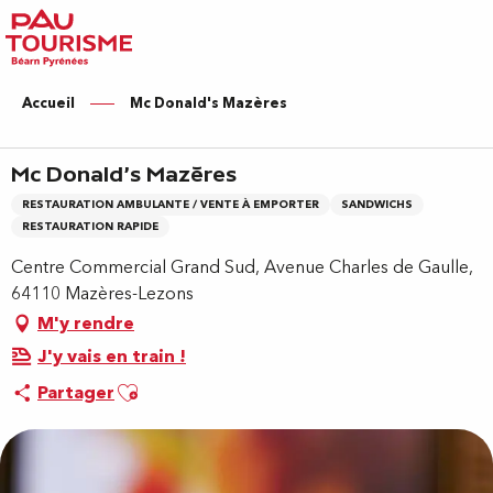
Aller
au
contenu
principal
Accueil
Mc Donald's Mazères
Mc Donald's Mazères
RESTAURATION AMBULANTE / VENTE À EMPORTER
SANDWICHS
RESTAURATION RAPIDE
Centre Commercial Grand Sud, Avenue Charles de Gaulle,
64110 Mazères-Lezons
M'y rendre
J'y vais en train !
Ajouter aux favoris
Partager