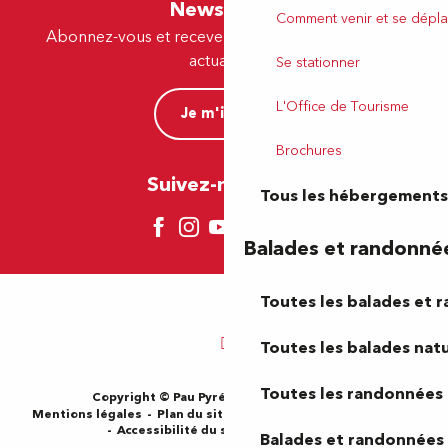
Newsletter
Comment venir et se dépla
Abonnez-vous et recevez par e-mail nos offres et
actualités.
Se stationner
L'Office de Tourisme
Je m'inscris
Brochures
Suivez-nous ici !
Tous les hébergements
Balades et randonné
Toutes les balades et 
Toutes les balades natu
Toutes les randonnées 
Copyright © Pau Pyrénées Tourisme 2024
Mentions légales
Plan du site
CGV
Gestion des cookies
Accessibilité du site : Non-conforme
Balades et randonnées 