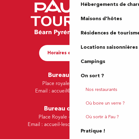
Hébergements de cha
Maisons d'hôtes
Résidences de tourism
Locations saisonnières
Horaires et contact
Campings
Bureau de Pau
On sort ?
Place royale - 64000 Pau
Nos restaurants
Email :
accueil@tourismepau.fr
Où boire un verre ?
Bureau de Lescar
Place Royale - 64230 Lescar
Où sortir à Pau ?
Email :
accueil-lescar@tourismepau.fr
Pratique !